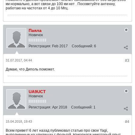
км нормально, а вот связи до 100 км нет . Посоветуйте антенну,
работаю на частотах от 4 до 10 Мгц.
Паяла
Новичок
Регистрация:
Feb 2017
Сообщений:
6
31.07.2017, 04:44
#3
Думаю, что Диполь поможет.
UA9UCT
Новичок
Регистрация:
Apr 2018
Сообщений:
1
15.04.2018, 19:43
#4
Всем привет! 6 лет назад публиковал статью про свои Yagi,
выполненные на удилищах с фольгой. Накопился некоторый опыт