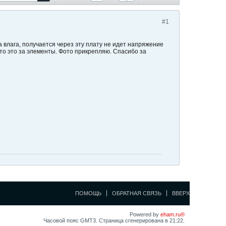
#1
 влага, получается через эту плату не идет напряжение
то это за элементы. Фото прикрепляю. Спасибо за
ПОМОЩЬ
ОБРАТНАЯ СВЯЗЬ
ВВЕРХ
Powered by
eham.ru®
Часовой пояс GMT3. Страница сгенерирована в 21:22.