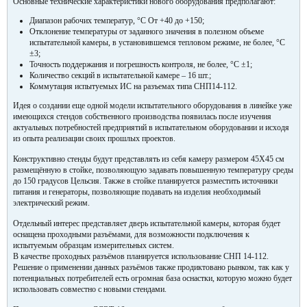
Основные технические характеристики нового оборудования предполагают:
Диапазон рабочих температур, °С От +40 до +150;
Отклонение температуры от заданного значения в полезном объеме
испытательной камеры, в установившемся тепловом режиме, не более, °С
±3;
Точность поддержания и погрешность контроля, не более, °С ±1;
Количество секций в испытательной камере – 16 шт.;
Коммутация испытуемых ИС на разъемах типа СНП14-112.
Идея о создании еще одной модели испытательного оборудования в линейке уже
имеющихся стендов собственного производства появилась после изучения
актуальных потребностей предприятий в испытательном оборудовании и исходя
из опыта реализации своих прошлых проектов.
Конструктивно стенды будут представлять из себя камеру размером 45X45 см
размещённую в стойке, позволяющую задавать повышенную температуру среды
до 150 градусов Цельсия. Также в стойке планируется разместить источники
питания и генераторы, позволяющие подавать на изделия необходимый
электрический режим.
Отдельный интерес представляет дверь испытательной камеры, которая будет
оснащена проходными разъёмами, для возможности подключения к
испытуемым образцам измерительных систем.
В качестве проходных разъёмов планируется использование СНП 14-112.
Решение о применении данных разъёмов также продиктовано рынком, так как у
потенциальных потребителей есть огромная база оснастки, которую можно будет
использовать совместно с новыми стендами.