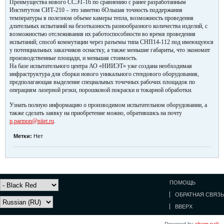
Преимущества нового ССЭТ-16 по сравнению с ранее разработанным
Институтом СИТ-210 – это заметно бОльшая точность поддержания
температуры в полезном объеме камеры тепла, возможность проведения
длительных испытаний на безотказность разнообразного количества изделий, с
возможностью отслеживания их работоспособности во время проведения
испытаний; способ коммутации через разъемы типа СНП14-112 под имеющуюся
у потенциальных заказчиков оснастку, а также меньшие габариты, что экономит
производственные площади, и меньшая стоимость.
На базе испытательного центра АО «НИИЭТ» уже создана необходимая
инфраструктура для сборки нового уникального стендового оборудования,
предполагающая выделение специальных точечных рабочих площадок по
операциям лазерной резки, порошковой покраски и токарной обработки.
Узнать полную информацию о производимом испытательном оборудовании, а
также сделать заявку на приобретение можно, обратившись на почту
p.parmon@niiet.ru
.
Метки:
Нет
ПОМОЩЬ
ОБРАТНАЯ СВЯЗЬ
ВВЕРХ