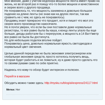
Мое мнение, даже с учетом недобора мощности лента имеет право на
жизнь, но во второй раз я поищу что-то более мощное и качественное
и скорее всего у другого продавца.
Не понравилось то, что мощность занижена и довольно большое
падение на длине ленты (не знаю как на других лентах, так как
сравнить не с чем, но здесь не понравилось).
Продавец знает прекрасно что продает, хотя и пишет что мол это
скорее всего производство накосячило.
Но я почти уверен, что если бы они поставили даже нормальные
резисторы, то все равно была бы каша, к концу ленты упало бы еще
больше, диоды работали бы с перегрузом, а мощность в 14 Ватт\метр
все равно не была бы достигнута.
Но для небольших поделок вполне пойдет.
Понравилась цена, довольно нормальная яркость светодиодов и
нормальный цвет свечения.
Целью данной переделки не была экономия электроэнергии или
глобальная экономия средств, просто хотелось получить вещь,
которая будет работать и не ломаться, ну и даже просто сделать что
то своими руками само по себе приятно.
Надеюсь что кому-то обзор будет интересен и полезен.
Перейти в магазин
Обсудить можно также здесь:
http://mysku.ru/blog/aliexpress/24117.html
Метки:
Нет