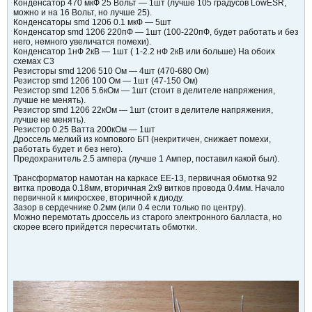
Конденсатор 470 мкФ 25 Вольт — 1шт (лучше 105 градусов LowESR,
можно и на 16 Вольт, но лучше 25).
Конденсаторы smd 1206 0.1 мкФ — 5шт
Конденсатор smd 1206 220пФ — 1шт (100-220пФ, будет работать и без
него, немного увеличатся помехи).
Конденсатор 1нФ 2кВ — 1шт ( 1-2.2 нФ 2кВ или больше) На обоих
схемах С3
Резисторы smd 1206 510 Ом — 4шт (470-680 Ом)
Резистор smd 1206 100 Ом — 1шт (47-150 Ом)
Резистор smd 1206 5.6кОм — 1шт (стоит в делителе напряжения,
лучше не менять).
Резистор smd 1206 22кОм — 1шт (стоит в делителе напряжения,
лучше не менять).
Резистор 0.25 Ватта 200кОм — 1шт
Дроссель мелкий из компового БП (некритичен, снижает помехи,
работать будет и без него).
Предохранитель 2.5 ампера (лучше 1 Ампер, поставил какой был).
Трансформатор намотан на каркасе ЕЕ-13, первичная обмотка 92
витка провода 0.18мм, вторичная 2х9 витков провода 0.4мм. Начало
первичной к микросхее, вторичной к диоду.
Зазор в сердечнике 0.2мм (или 0.4 если только по центру).
Можно перемотать дроссель из старого электронного балласта, но
скорее всего прийдется пересчитать обмотки.