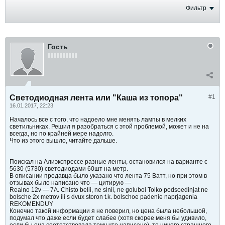
Фильтр
Гость
Светодиодная лента или "Каша из топора"
#1
16.01.2017, 22:23
Началось все с того, что надоело мне менять лампы в мелких
светильниках. Решил я разобраться с этой проблемой, может и не на
всегда, но по крайней мере надолго.
Что из этого вышло, читайте дальше.
Поискал на Алиэкспрессе разные ленты, остановился на варианте с
5630 (5730) светодиодами 60шт на метр.
В описании продавца было указано что лента 75 Ватт, но при этом в
отзывах было написано что — цитирую —
Realno 12v — 7A. Chisto belii, ne sinii, ne goluboi Tolko podsoedinjat ne
bolsche 2x metrov ili s dvux storon t.k. bolschoe padenie naprjagenia
REKOMENDUY
Конечно такой информации я не поверил, но цена была небольшой,
подумал что даже если будет слабее (хотя скорее меня бы удивило,