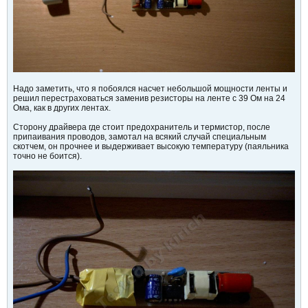
Надо заметить, что я побоялся насчет небольшой мощности ленты и
решил перестраховаться заменив резисторы на ленте с 39 Ом на 24
Ома, как в других лентах.
Сторону драйвера где стоит предохранитель и термистор, после
припаивания проводов, замотал на всякий случай специальным
скотчем, он прочнее и выдерживает высокую температуру (паяльника
точно не боится).