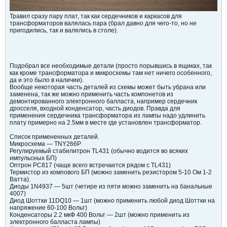
Травил сразу пару плат, так как сердечников и каркасов для
трансформаторов валялась пара (брал давно для чего-то, но не
пригодились, так и валялись в столе).
Подобрал все необходимые детали (просто порывшись в ящиках, так
как кроме трансформатора и микросхемы там нет ничего особенного,
да и это было в наличии).
Вообще некоторая часть деталей из схемы может быть убрана или
заменена, так же можно применить часть компонетов из
демонтированного электронного балласта, например сердечник
дросселя, входной конденсатор, часть диодов. Правда для
применения сердечника трансформатора из лампы надо удлинить
плату примерно на 2.5мм в месте где установлен трансформатор.
Список примененных деталей.
Микросхема — TNY266P
Регулируемый стабилитрон TL431 (обычно водится во всяких
импульсных БП)
Оптрон PC817 (чаще всего встречается рядом с TL431)
Термистор из компового БП (можно заменить резистором 5-10 Ом 1-2
Ватта).
Диоды 1N4937 — 5шт (четире из пяти можно заменить на банальные
4007)
Диод Шоттки 11DQ10 — 1шт (можно применить любой диод Шоттки на
напряжение 60-100 Вольт)
Конденсаторы 2.2 мкФ 400 Вольт — 2шт (можно применить из
электронного балласта лампы)