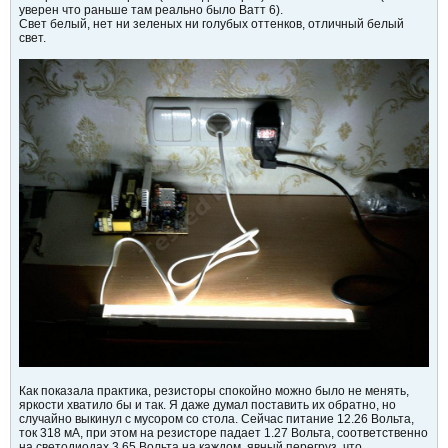
уверен что раньше там реально было Ватт 6).
Свет белый, нет ни зеленых ни голубых оттенков, отличный белый
свет.
Как показала практика, резисторы спокойно можно было не менять,
яркости хватило бы и так. Я даже думал поставить их обратно, но
случайно выкинул с мусором со стола. Сейчас питание 12.26 Вольта,
ток 318 мА, при этом на резисторе падает 1.27 Вольта, соответственно
на светодиодах 3.65 Вольта на каждом, явный перегруз, что