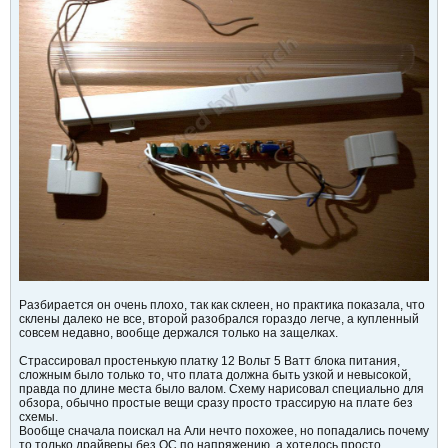
Разбирается он очень плохо, так как склеен, но практика показала, что
склены далеко не все, второй разобрался гораздо легче, а купленный
совсем недавно, вообще держался только на защелках.
Страссировал простенькую платку 12 Вольт 5 Ватт блока питания,
сложным было только то, что плата должна быть узкой и невысокой,
правда по длине места было валом. Схему нарисовал специально для
обзора, обычно простые вещи сразу просто трассирую на плате без
схемы.
Вообще сначала поискал на Али нечто похожее, но попадались почему
то только драйверы без ОС по напряжению, а хотелось просто