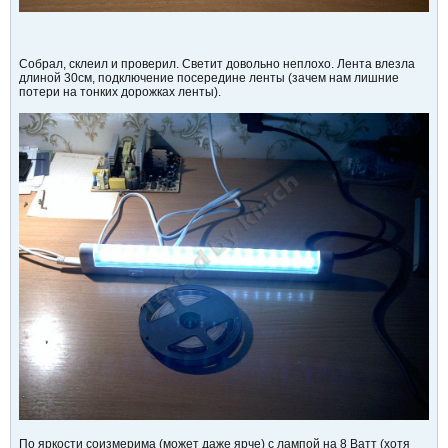
Собрал, склеил и проверил. Светит довольно неплохо. Лента влезла
длиной 30см, подключение посередине ленты (зачем нам лишние
потери на тонких дорожках ленты).
По яркости соизмерима (может даже ярче) с лампой на 8 Ватт (хотя