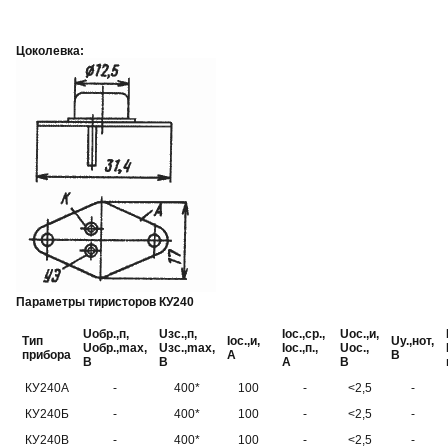
Цоколевка:
Параметры тиристоров КУ240
U
обр.,п
,
U
зс.,п
,
I
ос.,ср.
,
U
ос.,и
,
Тип
I
ос.,и
,
U
у.,нот
,
U
обр.,max
,
U
зс.,max
,
I
ос.,п.
,
U
ос.
,
прибора
А
В
В
В
А
В
КУ240А
-
400*
100
-
<2,5
-
КУ240Б
-
400*
100
-
<2,5
-
КУ240В
-
400*
100
-
<2,5
-