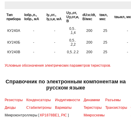
U
у.,от
,
Тип
I
обр.,п.
,
I
у.,от.
,
dU
зс
/dt,
t
вкл
,
U
у,от,и
,
t
выкл
, м
прибора
I
обр.
, мА
I
у,з,и
, мА
В/мкс
мкс
В
0,5..
КУ240А
-
-
200
25
-
.1,4
0,5..
КУ240Б
-
-
200
25
-
.2,2
КУ240В
-
-
0,5..2.2
200
25
-
Условные обозначения электрических параметров тиристоров.
Справочник по электронным компонентам на
русском языке
Резисторы
Конденсаторы
Индуктивности
Динамики
Разъемы
Диоды
Стабилитроны
Варикапы
Тиристоры
Транзисторы
Микроконтроллеры [
КР1878ВЕ1
,
PIC
]
Микросхемы