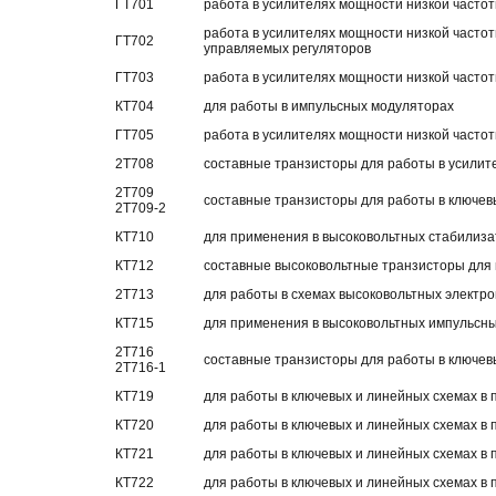
ГТ701
работа в усилителях мощности низкой частот
работа в усилителях мощности низкой частот
ГТ702
управляемых регуляторов
ГТ703
работа в усилителях мощности низкой часто
КТ704
для работы в импульсных модуляторах
ГТ705
работа в усилителях мощности низкой часто
2Т708
составные транзисторы для работы в усилит
2Т709
составные транзисторы для работы в ключев
2Т709-2
КТ710
для применения в высоковольтных стабилиза
КТ712
составные высоковольтные транзисторы для 
2Т713
для работы в схемах высоковольтных электр
КТ715
для применения в высоковольтных импульсны
2Т716
составные транзисторы для работы в ключев
2Т716-1
КТ719
для работы в ключевых и линейных схемах в 
КТ720
для работы в ключевых и линейных схемах в 
КТ721
для работы в ключевых и линейных схемах в 
КТ722
для работы в ключевых и линейных схемах в 