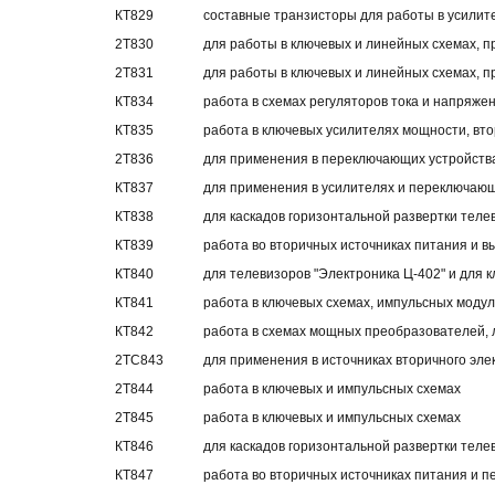
КТ829
составные транзисторы для работы в усилите
2Т830
для работы в ключевых и линейных схемах, п
2Т831
для работы в ключевых и линейных схемах, п
КТ834
работа в схемах регуляторов тока и напряже
КТ835
работа в ключевых усилителях мощности, вто
2Т836
для применения в переключающих устройства
КТ837
для применения в усилителях и переключающ
КТ838
для каскадов горизонтальной развертки теле
КТ839
работа во вторичных источниках питания и в
КТ840
для телевизоров "Электроника Ц-402" и для 
КТ841
работа в ключевых схемах, импульсных мод
КТ842
работа в схемах мощных преобразователей,
2ТС843
для применения в источниках вторичного эл
2Т844
работа в ключевых и импульсных схемах
2Т845
работа в ключевых и импульсных схемах
КТ846
для каскадов горизонтальной развертки теле
КТ847
работа во вторичных источниках питания и 