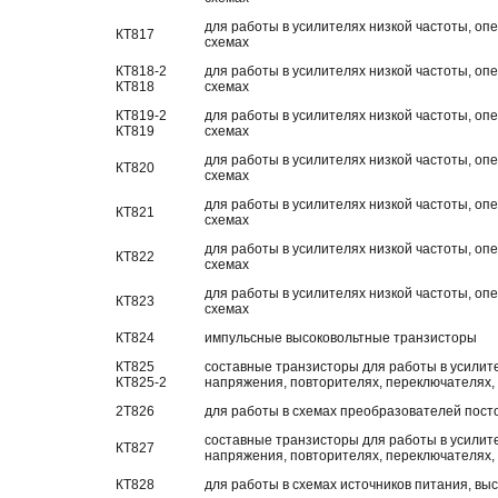
для работы в усилителях низкой частоты, о
КТ817
схемах
КТ818-2
для работы в усилителях низкой частоты, о
КТ818
схемах
КТ819-2
для работы в усилителях низкой частоты, о
КТ819
схемах
для работы в усилителях низкой частоты, о
КТ820
схемах
для работы в усилителях низкой частоты, о
КТ821
схемах
для работы в усилителях низкой частоты, о
КТ822
схемах
для работы в усилителях низкой частоты, о
КТ823
схемах
КТ824
импульсные высоковольтные транзисторы
КТ825
составные транзисторы для работы в усилите
КТ825-2
напряжения, повторителях, переключателях, 
2Т826
для работы в схемах преобразователей пост
составные транзисторы для работы в усилите
КТ827
напряжения, повторителях, переключателях, 
КТ828
для работы в схемах источников питания, вы