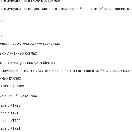
ы, в импульсных и ключевых схемах
ы, в импульсных схемах, ключевых схемах преобразователей напряжения, в 
ты
ты
елях и переключающих устройствах
ых и линейных схемах
торах и импульсных устройствах
применения в источниках вторичного электропитания и стабилизаторах нап
онных ключах
х устройствах
ых и линейных схемах
паре с КТ720
паре с КТ719
паре с КТ722
паре с КТ721