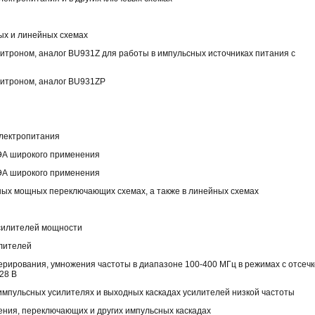
ых и линейных схемах
итроном, аналог BU931Z для работы в импульсных источниках питания с
литроном, аналог BU931ZP
электропитания
РЭА широкого применения
РЭА широкого применения
ных мощных переключающих схемах, а также в линейных схемах
усилителей мощности
илителей
ерирования, умножения частоты в диапазоне 100-400 МГц в режимах с отсеч
28 В
импульсных усилителях и выходных каскадах усилителей низкой частоты
ния, переключающих и других импульсных каскадах