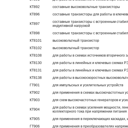
КТ892
составные высоковольтные транзисторы
КТ896
составные транзисторы для работы в ключев
составные транзисторы с встроенным стабил
КТ897
индуктивной нагрузкой
КТ898
составные транзисторы с встроенным стаби
КТ8101
высоковольтный транзистор
КТ8102
высоковольтный транзистор
КТ8108
для работы в схемах источников вторичного 
КТ8130
для работы в линейных и ключевых схемах 
КТ8131
для работы в линейных и ключевых схемах 
КТ8138
для работы в высокоскоростных высоковольт
ГТ901
для импульсных и усилительных устройств
КТ902
для применения в схемах высокочастотных 
КТ903
для схем высокочастотных генераторов и ус
для работы в схемах усиления мощности, ген
КТ904
коллекторного тока при напряжении питания 
КТ905
для применения в переключающих каскадах, 
ГТ906
для применения в преобразователях напряже