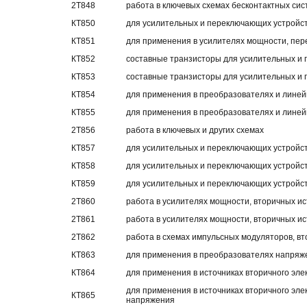
2Т848
работа в ключевых схемах бесконтактных сис
КТ850
для усилительных и переключающих устройс
КТ851
для применения в усилителях мощности, пе
КТ852
составные транзисторы для усилительных и
КТ853
составные транзисторы для усилительных и
КТ854
для применения в преобразователях и лине
КТ855
для применения в преобразователях и лине
2Т856
работа в ключевых и других схемах
КТ857
для усилительных и переключающих устройс
КТ858
для усилительных и переключающих устройс
КТ859
для усилительных и переключающих устройс
2Т860
работа в усилителях мощности, вторичных и
2Т861
работа в усилителях мощности, вторичных и
2Т862
работа в схемах импульсных модуляторов, вт
КТ863
для применения в преобразователях напряже
КТ864
для применения в источниках вторичного эле
для применения в источниках вторичного эле
КТ865
напряжения