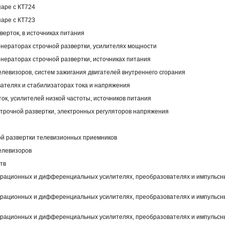
паре с КТ724
паре с КТ723
верток, в источниках питания
генераторах строчной развертки, усилителях мощности
енераторах строчной развертки, источниках питания
елевизоров, систем зажигания двигателей внутреннего сгорания
вателях и стабилизаторах тока и напряжения
ток, усилителей низкой частоты, источников питания
строчной развертки, электронных регуляторов напряжения
ой развертки телевизионных приемников
телевизоров
тв
перационных и дифференциальных усилителях, преобразователях и импульсн
перационных и дифференциальных усилителях, преобразователях и импульсн
перационных и дифференциальных усилителях, преобразователях и импульсн