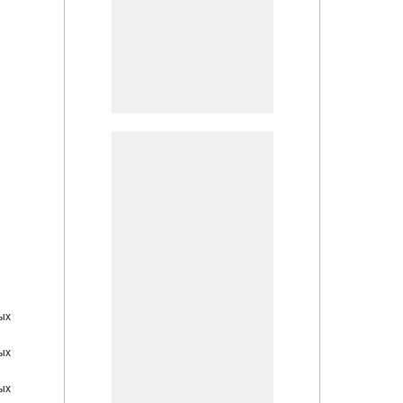
ых
ых
ых