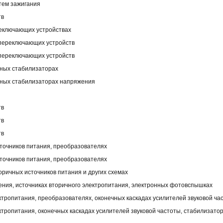
тем зажигания
тв
реключающих устройствах
 переключающих устройств
 переключающих устройств
йных стабилизаторах
йных стабилизаторах напряжения
тв
тв
тв
сточников питания, преобразователях
сточников питания, преобразователях
оричных источников питания и других схемах
ния, источниках вторичного электропитания, электронных фотовспышках
ктропитания, преобразователях, оконечных каскадах усилителей звуковой ча
ктропитания, оконечных каскадах усилителей звуковой частоты, стабилизато