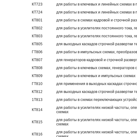
КТ723
для работы в ключевых и линейных схемах в 
КТ724
для работы в ключевых и линейных схемах в 
КТ801
для работы в схемах кадровой и строчной раз
КТ802
для работы в усилителях постоянного тока, 
КТ803
для работы в усилителях постоянного тока, г
КТ805
для выходных каскадов строчной развертки т
ГТ806
для работы в импульсных схемах, преобразо
КТ807
для генераторов кадровой и строчной развер
КТ808
для работы в ключевых схемах, генераторов 
КТ809
для работы в ключевых и импульсных схемах
ГТ810
для применения в выходных каскадах строчн
КТ812
для выходных каскадов строчной развертки 
1Т813
для работы в схемах переключающих устройс
для работы в усилителях низкой частоты, о
КТ814
схемах
для работы в усилителях низкой частоты, о
КТ815
схемах
для работы в усилителях низкой частоты, о
КТ816
схемах