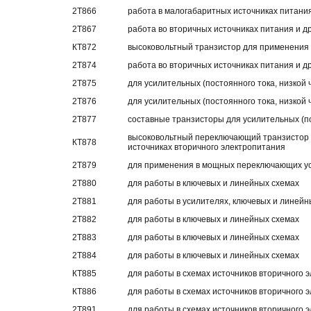
2Т866
работа в малогабаритных источниках питани
2Т867
работа во вторичных источниках питания и д
КТ872
высоковольтный транзистор для применения 
2Т874
работа во вторичных источниках питания и д
2Т875
для усилительных (постоянного тока, низкой
2Т876
для усилительных (постоянного тока, низкой
2Т877
составные транзисторы для усилительных (по
высоковольтный переключающий транзистор 
КТ878
источниках вторичного электропитания
2Т879
для применения в мощных переключающих у
2Т880
для работы в ключевых и линейных схемах
2Т881
для работы в усилителях, ключевых и линейн
2Т882
для работы в ключевых и линейных схемах
2Т883
для работы в ключевых и линейных схемах
2Т884
для работы в ключевых и линейных схемах
КТ885
для работы в схемах источников вторичного 
КТ886
для работы в схемах источников вторичного 
2Т891
для работы в схемах источников вторичного э