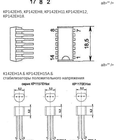
alt="" />
КР142ЕН5, КР142ЕН8, КР142ЕН11.КР142ЕН12,
КР142ЕН18.
alt="" />
К142ЕН1А.Б КР142ЕН15А.Б
стабилизаторы положительного напряжения