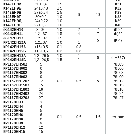
К142ЕН9А
20±0,4
1,5
К21
К142ЕН9Б
24±0,48
1,5
К22
К142ЕН9В
27±0,54
1,5
К23
6
10
К142ЕН9Г
20±0,6
1,0
К38
К142ЕН9Д
24±0,72
1,0
К39
К142ЕН9Е
27±0,81
1,0
К40
(К)142ЕН10
3...30
1,0
2
7
(К)24
(К)142ЕН11
1.2...37
1.5
4
7
(К)25
(К)142ЕН12
1.2...37
1.5
1
5
(К)47
КР142ЕН12А
1,2...37
1,0
1
КР142ЕН15А
±15±0,5
0,1
0,8
КР142ЕН15Б
±15±0,5
0,2
0,8
КР142ЕН18А
-1,2...26,5
1,0
1
5
(LM337)
КР142ЕН18Б
-1,2...26,5
1,5
1
КР1157ЕН502
5
78L05
КР1157ЕН602
6
78L06
КР1157ЕН802
8
78L08
КР1157ЕН902
9
78L09
КР1157ЕН1202
12
0,1
0,5
5
78L12
КР1157ЕН1502
15
78L15
КР1157ЕН1802
18
78L18
КР1157ЕН2402
24
78L24
КР1157ЕН2702
27
78L27
КР1170ЕН3
3
КР1170ЕН4
4
КР1170ЕН5
5
КР1170ЕН6
6
0,1
0,5
1,5
см. рис.
КР1170ЕН8
8
КР1170ЕН9
9
КР1170ЕН12
12
КР1170ЕН15
15