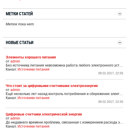
МЕТКИ СТАТЕЙ
Меток пока нет.
НОВЫЕ СТАТЬИ
Элементы хорошего питания
от
admin
Без источника питания невозможна работа любого электронного устройства. Более того, от правильного выбора источника питания во многом зависят качество и надежность работы современного оборудования. Поэтому проблема правильного выбора источника питания, особенно в портативных...
Канал:
Источники питания
08.02.2017, 22:55
Что стоит за цифровыми счетчиками электроэнергии
от
admin
Ещё несколько лет назад контроль потребления и сбережение электроэнергии не были столь актуальны. Всех вполне устраивали цены на электроэнергию и соответствующая система её учёта на базе электромеханических (индукционных) счётчиков. Принцип их работы основан на подсчёте...
Канал:
Источники питания
08.02.2017, 22:55
Цифровые счетчики электрической энергии
от
admin
До недавнего времени проблема, связанная с измерением расхода электроэнергии, сводилась к применению электромеханических счётчиков, принцип работы которых основан на подсчёте количества оборотов металического диска, вращающегося в бегущем магнитном поле, которое, в свою...
Канал:
Источники питания