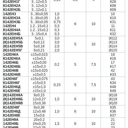
К142ЕН1Г
3...12±0,5
К28
К142ЕН2А
3...12±0,3
К08
К142ЕН2Б
3...12±0,1
К09
142ЕН3
3...30±0,05
1,0
10
К142ЕН3А
3...30±0,05
1,0
К10
К142ЕН3Б
5...30±0,05
0,75
К31
6
10
142ЕН4
1.2...15±0,1
0,3
11
К142ЕН4А
1.2...15±0,2
0,3
К11
К142ЕН4Б
3...15±0,4
0,3
К32
(К)142ЕН5А
5±0,1
3,0
(К)12
(К)142ЕН5Б
6±0,12
3,0
(К)13
5
10
(К)142ЕН5В
5±0,18
2,0
(К)14
(К)142ЕН5Г
6±0,21
2,0
(К)15
142ЕН6А
±15±0,015
16
К142ЕН6А
±15±0,3
К16
142ЕН6Б
±15±0,05
17
0,2
5
7,5
К142ЕН6Б
±15±0,3
К17
142ЕН6В
±15±0,025
42
К142ЕН6В
±15±0,5
К33
142ЕН6Г
±15±0,075
43
К142ЕН6Г
±15±0,5
К34
0,15
5
7,5
К142ЕН6Д
±15±1,0
К48
К142ЕН6Е
±15±1,0
К49
(К)142ЕН8А
9±0,15
(К)18
(К)142ЕН8Б
12±0,27
1,5
6
10
(К)19
(К)142ЕН8В
15±0,36
(К)20
К142ЕН8Г
9±0,36
К35
К142ЕН8Д
12±0,48
1,0
6
10
К36
К142ЕН8Е
15±0,6
К37
142ЕН9А
20±0.2
21
142ЕН9Б
24±0,25
1,5
6
10
22
142ЕН9В
27±0,35
23