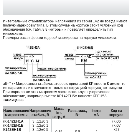
Интегральные стабилизаторы напряжения из серии 142 не всегда имеют
полную маркировку типа. В этом случае на корпусе стоит условный код
обозначения (см. табл. 8.8) который и позволяет определить тип
микросхемы.
Примеры расшифровки кодовой маркировки на корпусе микросхем:
alt="" /> Микросхемы стабилизаторов с приставкой КР вместо К имеют те
же параметры и отличаются только конструкцией корпуса, см. рисунки.
При маркировке этих микросхем часто используют укороченное
обозначение, например вместо КР142ЕН5А наносят КРЕН5А.
Таблица 8.8
Макс.
Наименование
Напряжение
Расс. мах.,
Iпотр,
Код на
Iст.
микросхемы
стабил., В
Вт
мА
корпусе
нагр., А
(К)142ЕН1А
3...12±0,3
(К)06
(К)142ЕН1Б
3...12±0,1
(К)07
К142ЕН1В
3...12±0,5
К27
0,15
0,8
4