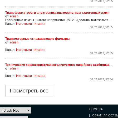
08.02.2017, 22:55
Трансформаторы и электроника низковольтных галогенных ламп
от
admin
Галогенные лампы низкого напряжения (6/12 В) должны включаться только в схемы с соответствующими трансформаторами. Последовательное включение и другие варианты не допускаются! Традиционные (электромагнитные) трансформаторы предельно просты в устройстве и конструкции. Они ни...
Канал:
Источники питания
08.02.2017, 22:55
Транзисторные сглаживающие фильтры
от
admin
...
Канал:
Источники питания
08.02.2017, 22:55
Технические характеристики регулируемого линейного стабилизатора 142ЕН22
от
admin
...
Канал:
Источники питания
08.02.2017, 22:54
Посмотреть все
ПОМОЩЬ
ОБРАТНАЯ СВЯЗЬ