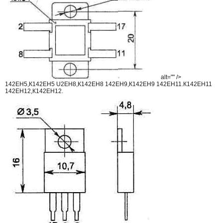
alt="" />
142ЕН5,К142ЕН5 U2EH8,К142ЕН8 142ЕН9,К142ЕН9 142ЕН11.К142ЕН11
142ЕН12,К142ЕН12.