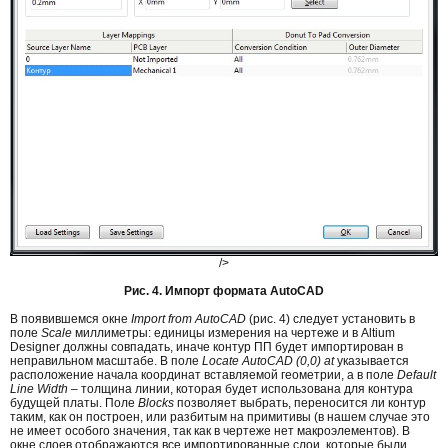
/>
Рис. 4. Импорт формата AutoCAD
В появившемся окне
Import from AutoCAD
(рис. 4) следует установить в
поле
Scale
миллиметры: единицы измерения на чертеже и в Altium
Designer должны совпадать, иначе контур ПП будет импортирован в
неправильном масштабе. В поле
Locate AutoCAD (0,0) at
указывается
расположение начала координат вставляемой геометрии, а в поле
Default
Line Width
– толщина линии, которая будет использована для контура
будущей платы. Поле
Blocks
позволяет выбрать, переносится ли контур
таким, как он построен, или разбитым на примитивы (в нашем случае это
не имеет особого значения, так как в чертеже нет макроэлементов). В
окне слоев отображаются все импортированные слои, которые были