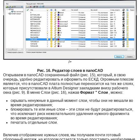
/>
Рис. 16. Редактор слоев в nanoCAD
Открываем в nanoCAD сохраненный файл (рис. 15), который, в свою
очередь, удобно редактировать и оформить по ЕСКД. Огромным плюсом
является, что в nanoCAD плата полностью переносится на тех же слоях,
которые присутствовали в Altium Designer закладками внизу рабочего
окна (рис. 9). В меню Слои (рис. 16), нажав
Формат " Слои
, можно:
скрывать ненужные в данный момент слои, чтобы они не мешали во
время редактирования;
блокировать те или иные слои – эти слои не будут редактироваться,
что исключает риск нежелательного удаления нужного фрагмента
во время редактирования;
печатать отдельные слои.
Включив отображение нужных слоев, мы получаем почти готовый
сборочный чертеж, на котором остается только проставить необходимые