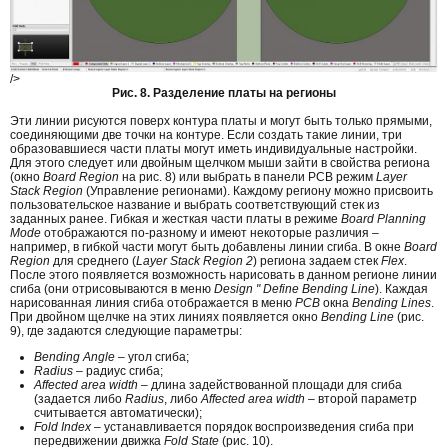
/>
Рис. 8. Разделение платы на регионы
Эти линии рисуются поверх контура платы и могут быть только прямыми,
соединяющими две точки на контуре. Если создать такие линии, три
образовавшиеся части платы могут иметь индивидуальные настройки.
Для этого следует или двойным щелчком мыши зайти в свойства региона
(окно
Board Region
на рис. 8) или выбрать в панели PCB режим
Layer
Stack Region
(Управление регионами). Каждому региону можно присвоить
пользовательское название и выбрать соответствующий стек из
заданных ранее. Гибкая и жесткая части платы в режиме
Board Planning
Mode
отображаются по-разному и имеют некоторые различия –
например, в гибкой части могут быть добавлены линии сгиба. В окне
Board
Region
для среднего (
Layer Stack Region 2
) региона задаем стек
Flex
.
После этого появляется возможность нарисовать в данном регионе линии
сгиба (они отрисовываются в меню
Design " Define Bending Line
). Каждая
нарисованная линия сгиба отображается в меню
PCB
окна
Bending Lines
.
При двойном щелчке на этих линиях появляется окно
Bending Line
(рис.
9), где задаются следующие параметры:
Bending Angle
– угол сгиба;
Radius
– радиус сгиба;
Affected area width
– длина задействованной площади для сгиба
(задается либо
Radius
, либо
Affected area width
– второй параметр
считывается автоматически);
Fold Index
– устанавливается порядок воспроизведения сгиба при
передвижении движка
Fold State
(рис. 10).