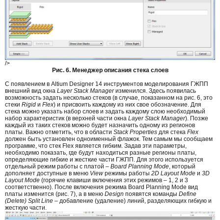
/>
Рис. 6. Менеджер описания стека слоев
С появлением в Altium Designer 14 инструментов моделирования ГЖПП
внешний вид окна
Layer Stack Manager
изменился. Здесь появилась
возможность задать несколько стеков (в случае, показанном на рис. 6, это
стеки
Rigid
и
Flex
) и присвоить каждому из них свое обозначение. Для
стека можно указать набор слоев и задать каждому слою необходимый
набор характеристик (в верхней части окна
Layer Stack Manager
). Позже
каждый из таких стеков можно будет назначить одному из регионов
платы. Важно отметить, что в области
Stack Properties
для стека
Flex
должен быть установлен одноименный флажок. Тем самым мы сообщаем
программе, что стек Flex является гибким. Задав эти параметры,
необходимо показать, где будут находиться разные регионы платы,
определяющие гибкие и жесткие части ГЖПП. Для этого используется
отдельный режим работы с платой –
Board Planning Mode
, который
дополняет доступные в меню
View
режимы работы
2D Layout Mode
и
3D
Layout Mode
(горячие клавиши включения этих режимов – 1, 2 и 3
соответственно). После включения режима Board Planning Mode вид
платы изменится (рис. 7), а в меню
Design
появятся команды
Define
(Delete) Split Line
– добавление (удаление) линий, разделяющих гибкую и
жесткую части.