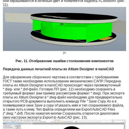
они окрашиваются в зеленый цвет и появляется надпись «
Collision
» (рис.
11).
/>
Рис. 11. Отображение ошибки столкновения компонентов
Передача данных печатной платы из Altium Designer в nanoCAD
Для оформления сборочного чертежа в соответствии с требованиями
ГОСТ также необходимо использование механических САПР. Передача
платы из Altium Designer в nanoCAD происходит через промежуточный
*.dwg- или *.dxf-файл. Готовую ПП (рис. 12) необходимо сохранить в
требуемый формат (как пример рассмотрим формат *.dwg). При экспорте
платы из Altium Designer в *.dwg-файл необходимо для предварительно
открытого PCB-документа выполнить команду
File " Save Copy As
и в
появившемся окне
Save a copy of
указать имя и тип сохраняемого файла,
а также путь к нему. Тип файла определяем как Export AutoCAD Files
(*.dwg; *.dxf). После нажатия кнопки
Сохранить
откроется диалоговое
окно настроек экспорта
Export to AutoCAD
(рис. 13).