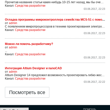
Прочитав название статьи каких-нибудь 10-15 лет назад, мы бы очень удивились: нам бы ваши проблемы. Работая на "ящиках", мы и понятия не имели, что в этом вопросе бывает какая-то неопределенность. Перечень разрешенных к применению микросхем был настолько "широк", что приходилось...
Канал:
Средства разработки
03.06.2017, 22:23
Отладка программы микроконтроллера семейства MCS-51 с помощью эмулятора ПЗУ
от
admin
С появлением микропроцессоров в технике проектирования электронных устройств появился новый раздел: программирование. Сложность рабочей программы микропроцессора стала определять сложность разработки устройства в целом. В микроконтроллерах (МК), интегрировавших в себе память и некоторые периферийные устройства, эта тенденция проявляется наиболее сильно.
Канал:
Средства разработки
03.06.2017, 22:23
Можно ли помочь разработчику?
от
admin
...
Канал:
Средства разработки
03.06.2017, 22:23
Интеграция Altium Designer и nanoCAD
от
admin
Altium Designer 14 предложил возможность проектировать гибко-жесткие печатные платы (ГЖПП), которые становятся все более востребованными на рынке электроники. Конструкции печатных плат стали более сложными и для их построения требуется использование механических САПР. Рассмотрим на конкретном примере процедуру совместного использования систем Altium Designer и nanoCAD в процессе создании контура печатной платы (ПП).
Канал:
Средства разработки
03.06.2017, 22:22
Посмотреть все
ПОМОЩЬ