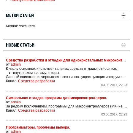
МЕТКИ СТАТЕЙ
Меток пока нет.
НОВЫЕ СТАТЬИ
Средства разработки и отладки для однокристальных микроконтроллеров
от
admin
К числу основных инструментальных средств отладки относятся:
внутрисхемные эмуляторы.
Данный список не исчерпывает всех типов существующих инструментальных средств отладки. Кроме указанных, существуют и комбинированные устройства и наборы, которые позволяют компенсировать недостатки основных средств, взятых порознь.
Канал:
Средства разработки
03.06.2017, 22:23
Символьная отладка программ для микроконтроллеров.
от
admin
За редким исключением, программы для микроконтроллеров (МК) не начинают работать с первого раза из-за содержащихся в них ошибок. Если программа достаточно сложная, то исправить ошибки без отладочных средств бывает достаточно трудно или даже невозможно, поэтому все разработчики...
Канал:
Средства разработки
03.06.2017, 22:23
Программаторы, проблемы выбора.
от
admin