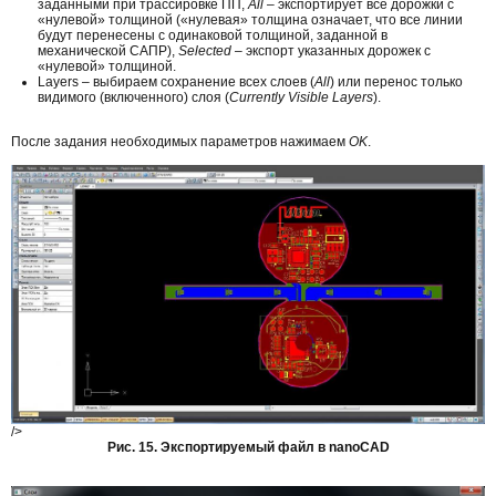
заданными при трассировке ПП,
All
– экспортирует все дорожки с
«нулевой» толщиной («нулевая» толщина означает, что все линии
будут перенесены с одинаковой толщиной, заданной в
механической САПР),
Selected
– экспорт указанных дорожек с
«нулевой» толщиной.
Layers – выбираем сохранение всех слоев (
All
) или перенос только
видимого (включенного) слоя (
Currently Visible Layers
).
После задания необходимых параметров нажимаем
OK
.
/>
Рис. 15. Экспортируемый файл в nanoCAD