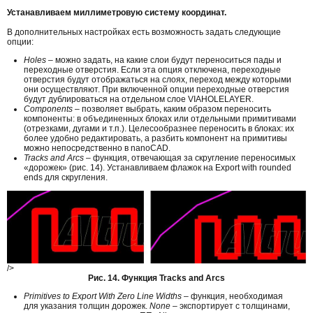
Устанавливаем миллиметровую систему координат.
В дополнительных настройках есть возможность задать следующие
опции:
Holes
– можно задать, на какие слои будут переноситься пады и
переходные отверстия. Если эта опция отключена, переходные
отверстия будут отображаться на слоях, переход между которыми
они осуществляют. При включенной опции переходные отверстия
будут дублироваться на отдельном слое VIAHOLELAYER.
Components
– позволяет выбрать, каким образом переносить
компоненты: в объединенных блоках или отдельными примитивами
(отрезками, дугами и т.п.). Целесообразнее переносить в блоках: их
более удобно редактировать, а разбить компонент на примитивы
можно непосредственно в nanoCAD.
Tracks and Arcs
– функция, отвечающая за скругление переносимых
«дорожек» (рис. 14). Устанавливаем флажок на Export with rounded
ends для скругления.
/>
Рис. 14. Функция Tracks and Arcs
Primitives to Export With Zero Line Widths
– функция, необходимая
для указания толщин дорожек.
None
– экспортирует с толщинами,