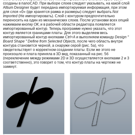
созданы в nanoCAD. При выборе слоев следует указывать, на какой слой
Altium Designer будет передана импортируемая информация, при этом
для слоя «0» (где хранятся рамка и размеры) следует выбрать
Not
Imported
(Не импортировать). Слой с контуром предпочтительно
переносить на один из механических слоев. После установки всех опций
нажимаем кнопку
ОК
, и в рабочей области редактора появляется
импортированный контур. Теперь программе нужно указать, что этот
контур является границами платы. Для этого выделяем весь
импортированный контур кнопками
Ctrl+A
и выполняем команду
Design "
Board Shape " Define from Selected Objects
, после чего область внутри
контура становится черной, а снаружи серой (рис. 5а), что
свидетельствует о корректном создании платы. Если же этого не
произошло и плата приняла в 3D вид, показанный на рис. 5б
(переключение между режимами 2D и 3D осуществляется кнопками 2 и 3
соответственно), это говорит о том, что контур платы на чертеже не
замкнут.