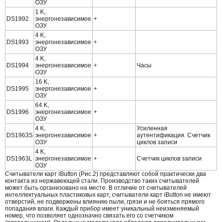
ОЗУ
1 K,
DS1992
энергонезависимое
+
ОЗУ
4 K,
DS1993
энергонезависимое
+
ОЗУ
4 K,
DS1994
энергонезависимое
+
Часы
ОЗУ
16 K,
DS1995
энергонезависимое
+
ОЗУ
64 K,
DS1996
энергонезависимое
+
ОЗУ
4 K,
Усиленная
DS1963S
энергонезависимое
+
аутентификация. Счетчик
ОЗУ
циклов записи
4 K,
DS1963L
энергонезависимое
+
Счетчик циклов записи
ОЗУ
Считыватели карт iButton (Рис.2) представляют собой практически два
контакта из нержавеющей стали. Производство таких считывателей
может быть организовано на месте. В отличие от считывателей
интеллектуальных пластиковых карт, считыватели карт iButton не имеют
отверстий, не подвержены влиянию пыли, грязи и не бояться прямого
попадания влаги. Каждый прибор имеет уникальный неизменяемый
номер, что позволяет однозначно связать его со счетчиком