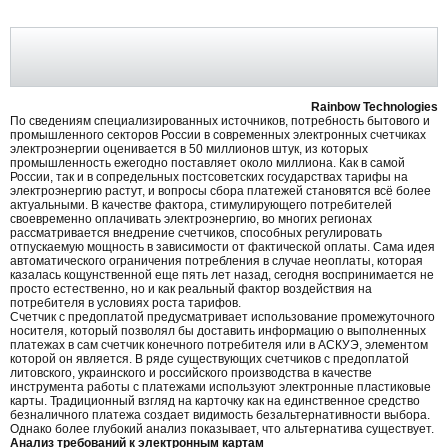
Rainbow Technologies
По сведениям специализированных источников, потребность бытового и
промышленного секторов России в современных электронных счетчиках
электроэнергии оценивается в 50 миллионов штук, из которых
промышленность ежегодно поставляет около миллиона. Как в самой
России, так и в сопредельных постсоветских государствах тарифы на
электроэнергию растут, и вопросы сбора платежей становятся всё более
актуальными. В качестве фактора, стимулирующего потребителей
своевременно оплачивать электроэнергию, во многих регионах
рассматривается внедрение счетчиков, способных регулировать
отпускаемую мощность в зависимости от фактической оплаты. Сама идея
автоматического ограничения потребления в случае неоплаты, которая
казалась кощунственной еще пять лет назад, сегодня воспринимается не
просто естественно, но и как реальный фактор воздействия на
потребителя в условиях роста тарифов.
Счетчик с предоплатой предусматривает использование промежуточного
носителя, который позволял бы доставить информацию о выполненных
платежах в сам счетчик конечного потребителя или в АСКУЭ, элементом
которой он является. В ряде существующих счетчиков с предоплатой
литовского, украинского и российского производства в качестве
инструмента работы с платежами используют электронные пластиковые
карты. Традиционный взгляд на карточку как на единственное средство
безналичного платежа создает видимость безальтернативности выбора.
Однако более глубокий анализ показывает, что альтернатива существует.
Анализ требований к электронным картам