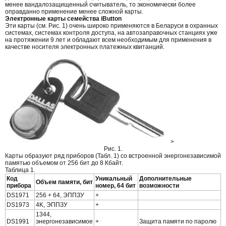
менее вандалозащищенный считыватель, то экономически более
оправданно применение менее сложной карты.
Электронные карты семейства iButton
Эти карты (см. Рис. 1) очень широко применяются в Беларуси в охранных
системах, системах контроля доступа, на автозаправочных станциях уже
на протяжении 9 лет и обладают всем необходимым для применения в
качестве носителя электронных платежных квитанций.
>
Рис. 1.
Карты образуют ряд приборов (Табл. 1) со встроенной энергонезависимой
памятью объемом от 256 бит до 8 Кбайт.
Таблица 1.
Код
Уникальный
Дополнительные
Объем памяти, бит
прибора
номер, 64 бит
возможности
DS1971
256 + 64, ЭППЗУ
+
DS1973
4K, ЭППЗУ
+
1344,
DS1991
энергонезависимое
+
Защита памяти по паролю