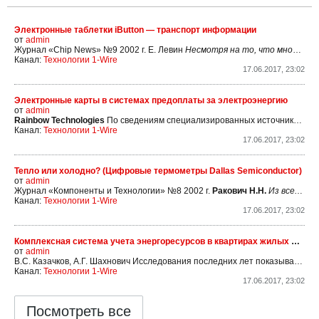
Электронные таблетки iButton — транспорт информации
от
admin
Журнал «Chip News» №9 2002 г.
Е. Левин
Несмотря на то, что многие привыкли рассматривать элемент iButton не более как ключ к квартире или подъезду, сами эти приборы были задуманы как цифровые метки, вынесенные из компьютера. Метка предполагает содержательную информацию, поэтому в первых приборах
Канал:
Технологии 1-Wire
17.06.2017, 23:02
Электронные карты в системах предоплаты за электроэнергию
от
admin
Rainbow Technologies
По сведениям специализированных источников, потребность бытового и промышленного секторов России в современных электронных счетчиках электроэнергии оценивается в 50 миллионов штук, из которых промышленность ежегодно поставляет около миллиона. Как в самой России,...
Канал:
Технологии 1-Wire
17.06.2017, 23:02
Тепло или холодно? (Цифровые термометры Dallas Semiconductor)
от
admin
Журнал «Компоненты и Технологии» №8 2002 г.
Ракович Н.Н.
Из всех видов измерений в повседневной жизни мы чаще всего сталкиваемся с измерением температуры: при плохом самочувствии хватаемся за градусник, перед выходом на улицу смотрим на термометр за окном и т.д. Но это лишь верхушка айсберга: в медицине,
Канал:
Технологии 1-Wire
17.06.2017, 23:02
Комплексная система учета энергоресурсов в квартирах жилых домов на основе сети
от
admin
В.С. Казачков,
А.Г. Шахнович
Исследования последних лет показывают, что в России потенциал энергосбережения в жилом секторе достигает 40—50%. Проблема энергосбережения приобретает все большее значение в связи с уменьшением дотаций государства в жилищную сферу и ростом цен на энергоносители....
Канал:
Технологии 1-Wire
17.06.2017, 23:02
Посмотреть все