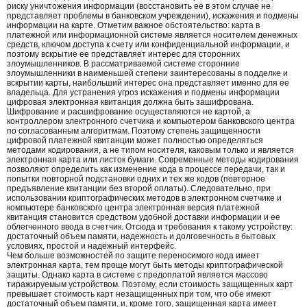
риску уничтожения информации (восстановить ее в этом случае не
представляет проблемы в банковском учреждении), искажения и подмены
информации на карте. Отметим важное обстоятельство: карта в
платежной или информационной системе является носителем денежных
средств, ключом доступа к счету или конфиденциальной информации, и
поэтому вскрытие ее представляет интерес для сторонних
злоумышленников. В рассматриваемой системе сторонние
злоумышленники в наименьшей степени заинтересованы в подделке и
вскрытии карты, наибольший интерес она представляет именно для ее
владельца. Для устранения угроз искажения и подмены информации
цифровая электронная квитанция должна быть зашифрована.
Шифрование и расшифрование осуществляются не картой, а
контроллером электронного счетчика и компьютером банковского центра
по согласованным алгоритмам. Поэтому степень защищенности
цифровой платежной квитанции может полностью определяться
методами кодирования, а не типом носителя, каковым только и является
электронная карта или листок бумаги. Современные методы кодирования
позволяют определить как изменение кода в процессе передачи, так и
попытки повторной подстановки одних и тех же кодов (повторное
предъявление квитанции без второй оплаты). Следовательно, при
использовании криптографических методов в электронном счетчике и
компьютере банковского центра электронная версия платежной
квитанция становится средством удобной доставки информации и ее
облегченного ввода в счетчик. Отсюда и требования к такому устройству:
достаточный объем памяти, надежность и долговечность в бытовых
условиях, простой и надёжный интерфейс.
Чем больше возможностей по защите переносимого кода имеет
электронная карта, тем проще могут быть методы криптографической
защиты. Однако карта в системе с предоплатой является массово
тиражируемым устройством. Поэтому, если стоимость защищенных карт
превышает стоимость карт незащищенных при том, что обе имеют
достаточный объем памяти, и, кроме того, защищенная карта имеет