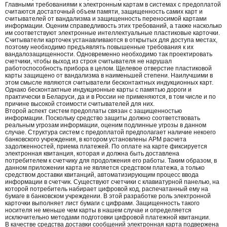
Главными требованиями к электронным картам в системах с предоплатой
считаются достаточный объем памяти, защищенность самих карт и
считывателей от вандализма и защищенность переносимой картами
информации. Оценим справедливость этих требований, а также насколько
им соответствуют электронные интеллектуальные пластиковые карточки.
Считыватели карточек устанавливаются в открытых для доступа местах,
поэтому необходимо предъявлять повышенные требования к их
вандалозащищенности. Одновременно необходимо так проектировать
счетчики, чтобы выход из строя считывателя не нарушал
работоспособность прибора в целом. Щелевое отверстие пластиковой
карты защищено от вандализма в наименьшей степени. Наилучшими в
этом смысле являются считыватели бесконтактных индукционных карт.
Однако бесконтактные индукционные карты с памятью дороги и
практически в Беларуси, да и в России не применяются, в том числе и по
причине высокой стоимости считывателей для них.
Второй аспект систем предоплаты связан с защищенностью
информации. Поскольку средство защиты должно соответствовать
реальным угрозам информации, оценим подлинные угрозы в данном
случае. Структура систем с предоплатой предполагает наличие некоего
банковского учреждения, в котором установлены АРМ расчета
задолженностей, приема платежей. По оплате на карте фиксируется
электронная квитанция, которая и должна быть доставлена
потребителем к счетчику для продолжения его работы. Таким образом, в
данном приложении карта не является средством платежа, а только
средством доставки квитанций, автоматизирующим процесс ввода
информации в счетчик. Существуют счетчики с клавиатурной панелью, на
которой потребитель набирает цифровой код, распечатанный ему на
бумаге в банковском учреждении. В этой разработке роль электронной
карточки выполняет лист бумаги с цифрами. Защищенность такого
носителя не меньше чем карты в нашем случае и определяется
исключительно методами подготовки цифровой платежной квитанции.
В качестве средства доставки сообщений электронная карта подвержена