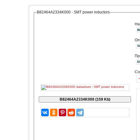
B82464A2334K000 - SMT power inductors
На
B
Оп
S
Пр
Сс