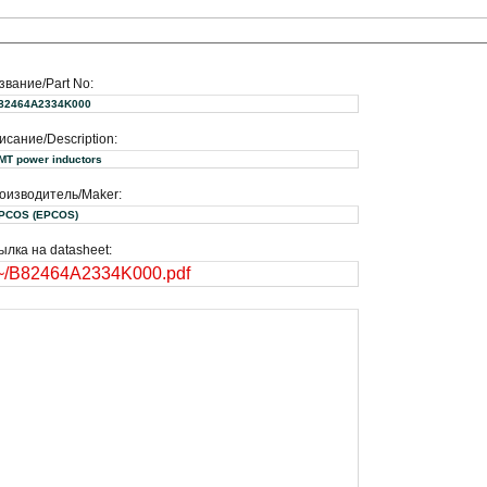
звание/Part No:
82464A2334K000
исание/Description:
MT power inductors
оизводитель/Maker:
EPCOS (EPCOS)
ылка на datasheet:
~/B82464A2334K000.pdf