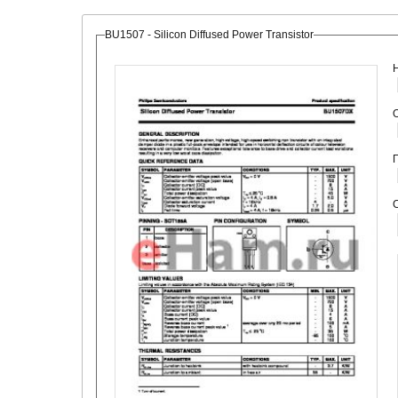
BU1507 - Silicon Diffused Power Transistor
О
С