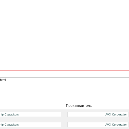
Производитель
hip Capacitors
AVX Corporation
hip Capacitors
AVX Corporation