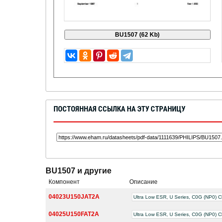
ПОСТОЯННАЯ ССЫЛКА НА ЭТУ СТРАНИЦУ
BU1507 и другие
Компонент
Описание
04023U150JAT2A
Ultra Low ESR, U Series, C0G (NP0) C
04025U150FAT2A
Ultra Low ESR, U Series, C0G (NP0) C