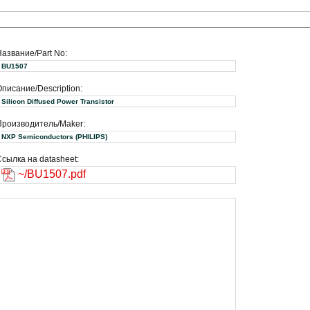
Название/Part No:
BU1507
писание/Description:
Silicon Diffused Power Transistor
Производитель/Maker:
NXP Semiconductors (PHILIPS)
сылка на datasheet:
~/BU1507.pdf