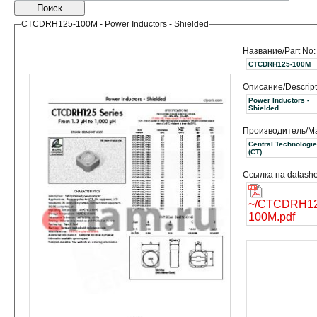
Поиск
CTCDRH125-100M - Power Inductors - Shielded
Название/Part No:
CTCDRH125-100M
Описание/Descript
Power Inductors -
Shielded
Производитель/Ma
Central Technologi
(CT)
Ссылка на datashe
~/CTCDRH12
100M.pdf