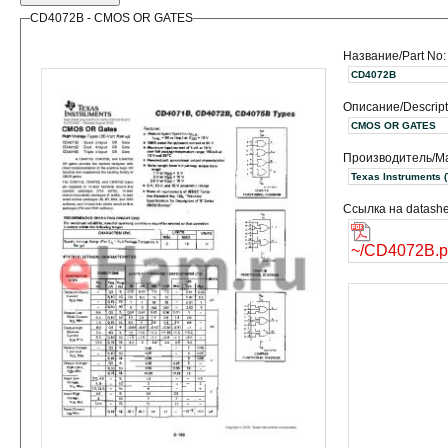
CD4072B - CMOS OR GATES
Название/Part No:
CD4072B
Описание/Descript
CMOS OR GATES
Производитель/Ma
Texas
Ссылка на datashe
~/CD4072B.p