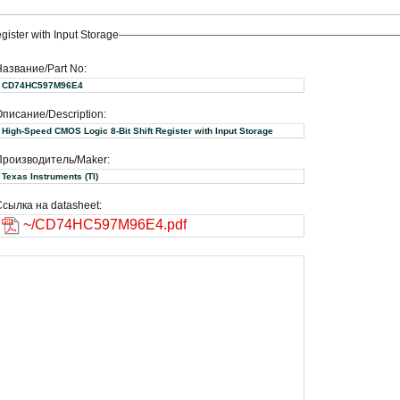
ster with Input Storage
Название/Part No:
CD74HC597M96E4
писание/Description:
High-Speed CMOS Logic 8-Bit Shift Register with Input Storage
Производитель/Maker:
Texas Instruments (TI)
сылка на datasheet:
~/CD74HC597M96E4.pdf