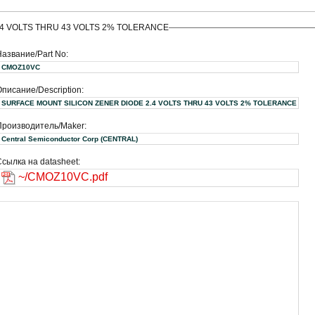
.4 VOLTS THRU 43 VOLTS 2% TOLERANCE
Название/Part No:
CMOZ10VC
писание/Description:
SURFACE MOUNT SILICON ZENER DIODE 2.4 VOLTS THRU 43 VOLTS 2% TOLERANCE
Производитель/Maker:
Central Semiconductor Corp (CENTRAL)
сылка на datasheet:
~/CMOZ10VC.pdf