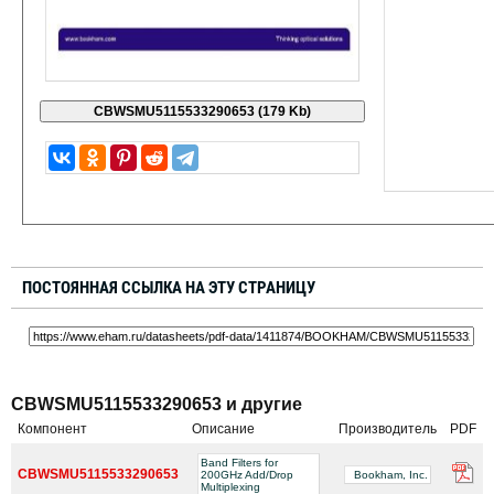
ПОСТОЯННАЯ ССЫЛКА НА ЭТУ СТРАНИЦУ
CBWSMU5115533290653 и другие
Компонент
Описание
Производитель
PDF
Band Filters for
CBWSMU5115533290653
200GHz Add/Drop
Bookham, Inc.
Multiplexing