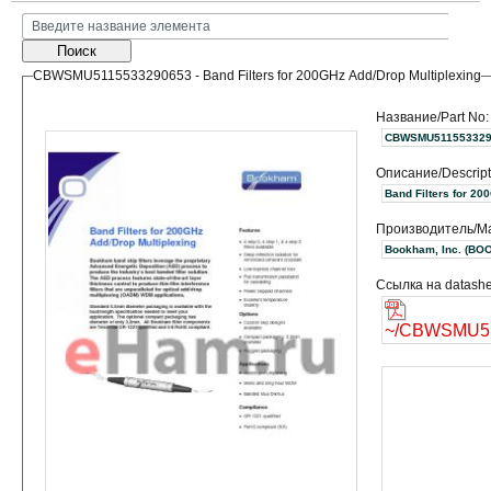
Поиск
CBWSMU5115533290653 - Band Filters for 200GHz Add/Drop Multiplexing
Название/Part No:
CBWSMU511553329
Описание/Descript
Band Filters for 20
Производитель/Ma
Bookham, 
Ссылка на datashe
~/CBWSMU51