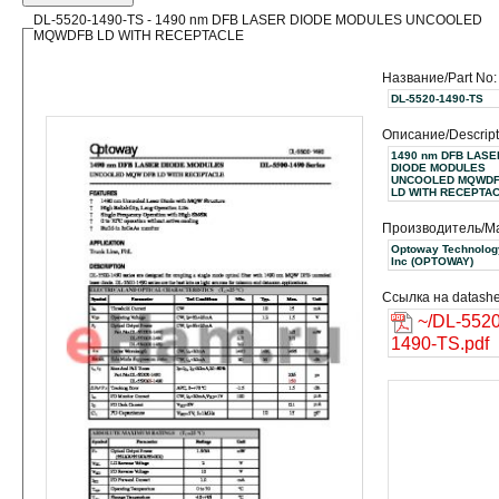
DL-5520-1490-TS - 1490 nm DFB LASER DIODE MODULES UNCOOLED
MQWDFB LD WITH RECEPTACLE
Название/Part No:
DL-5520-1490-TS
Описание/Descript
1490 nm DFB LASE
DIODE MODULES
UNCOOLED MQWD
LD WITH RECEPTA
Производитель/Ma
Optoway Technolog
Inc (OPTOWAY)
Ссылка на datashe
~/DL-5520
1490-TS.pdf