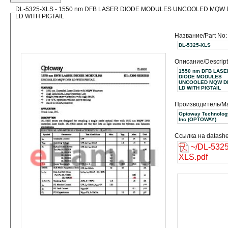
DL-5325-XLS - 1550 nm DFB LASER DIODE MODULES UNCOOLED MQW 
LD WITH PIGTAIL
Название/Part No:
DL-5325-XLS
Описание/Descript
1550 nm DFB LASE
DIODE MODULES
UNCOOLED MQW D
LD WITH PIGTAIL
Производитель/Ma
Optoway Technolog
Inc (OPTOWAY)
Ссылка на datashe
~/DL-5325
XLS.pdf