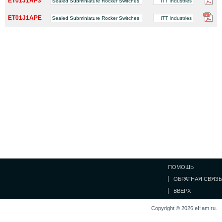
ET01J1AP3
Sealed Subminiature Rocker Switches
ITT Industries
ET01J1APE
Sealed Subminiature Rocker Switches
ITT Industries
ПОМОЩЬ
ОБРАТНАЯ СВЯЗЬ
ВВЕРХ
Copyright © 2026 eHam.ru.