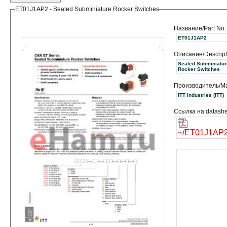
ET01J1AP2 - Sealed Subminiature Rocker Switches
Название/Part No:
ET01J1AP2
Описание/Descript
Sealed Subminiatur
Rocker Switches
Производитель/Ma
ITT Industries (ITT)
Ссылка на datashe
~/ET01J1AP2