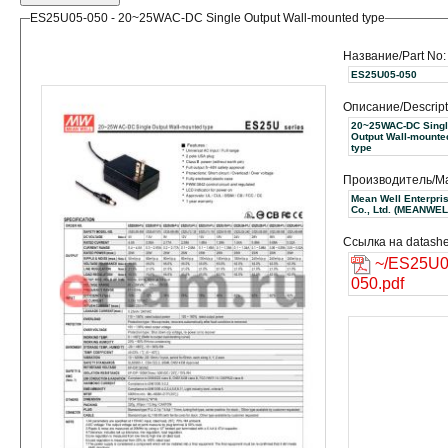
ES25U05-050 - 20~25WAC-DC Single Output Wall-mounted type
Название/Part No:
ES25U05-050
Описание/Descript
20~25WAC-DC Sing
Output Wall-mounte
type
Производитель/Ma
Mean Well Enterpri
Co., Ltd. (MEANWE
Ссылка на datashe
~/ES25U0
050.pdf