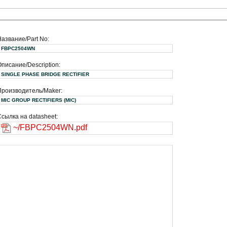
Название/Part No:
FBPC2504WN
писание/Description:
SINGLE PHASE BRIDGE RECTIFIER
Производитель/Maker:
MIC GROUP RECTIFIERS (MIC)
сылка на datasheet:
~/FBPC2504WN.pdf