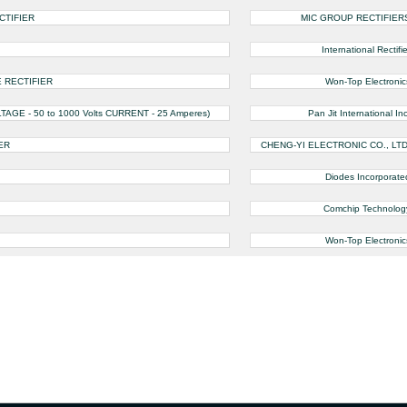
CTIFIER
MIC GROUP RECTIFIER
International Rectifie
 RECTIFIER
Won-Top Electronic
GE - 50 to 1000 Volts CURRENT - 25 Amperes)
Pan Jit International Inc
ER
CHENG-YI ELECTRONIC CO., LTD
Diodes Incorporate
Comchip Technolog
Won-Top Electronic