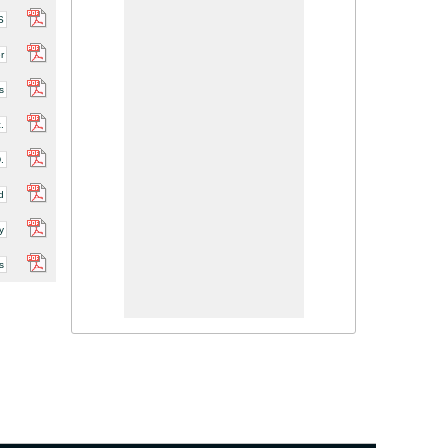
S
r
s
.
.
d
y
s