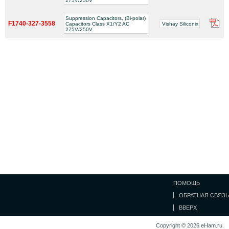
275V/250V
Suppression Capacitors, (Bi-polar)
F1740-327-3558
Capacitors Class X1/Y2 AC
Vishay Siliconix
275V/250V
ПОМОЩЬ
ОБРАТНАЯ СВЯЗЬ
ВВЕРХ
Copyright © 2026 eHam.ru.