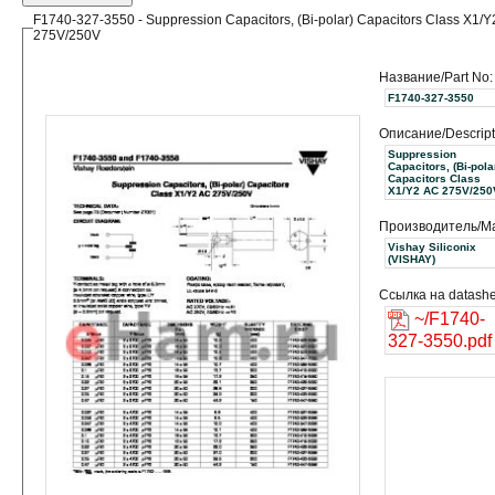
F1740-327-3550 - Suppression Capacitors, (Bi-polar) Capacitors Class X1/
275V/250V
Название/Part No:
F1740-327-3550
Описание/Descript
Suppression
Capacitors, (Bi-pola
Capacitors Class
X1/Y2 AC 275V/250
Производитель/Ma
Vishay Siliconix
(VISHAY)
Ссылка на datashe
~/F1740-
327-3550.pdf