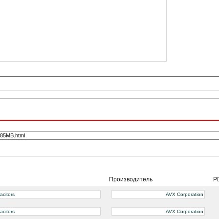
Производитель
P
citors
AVX Corporation
citors
AVX Corporation