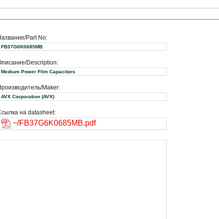
Название/Part No:
FB37G6K0685MB
писание/Description:
Medium Power Film Capacitors
Производитель/Maker:
AVX Corporation (AVX)
сылка на datasheet:
~/FB37G6K0685MB.pdf