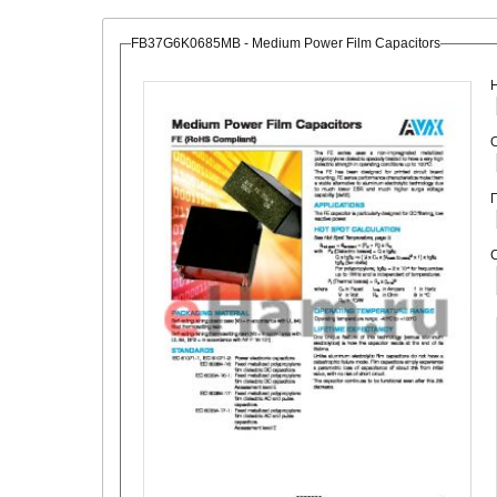
FB37G6K0685MB - Medium Power Film Capacitors
О
С