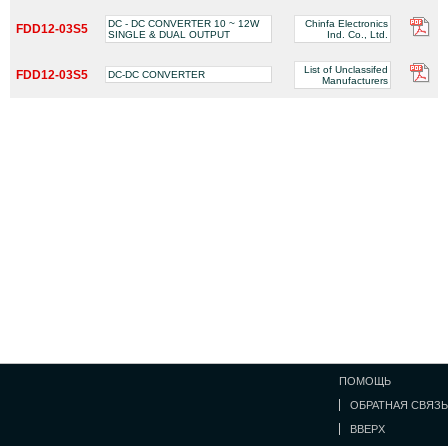
DC - DC CONVERTER 10 ~ 12W
Chinfa Electronics
FDD12-03S5
SINGLE & DUAL OUTPUT
Ind. Co., Ltd.
List of Unclassifed
FDD12-03S5
DC-DC CONVERTER
Manufacturers
ПОМОЩЬ
ОБРАТНАЯ СВЯЗЬ
ВВЕРХ