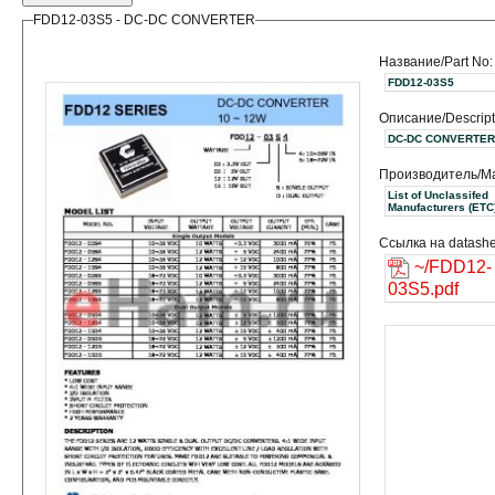
FDD12-03S5 - DC-DC CONVERTER
Название/Part No:
FDD12-03S5
Описание/Descript
DC-DC CONVERTER
Производитель/Ma
List of Unclassifed
Manufacturers (ET
Ссылка на datashe
~/FDD12-
03S5.pdf