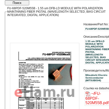
Поиск
FU-68PDF-520M55B - 1.55 um DFB-LD MODULE WITH POLARIZATION
MAINTAINING FIBER PIGTAIL (WAVELENGTH SELECTED, BIAS CIRCUIT
INTEGRATED, DIGITAL APPLICATION)
Название/Part No:
FU-68PDF-520M55B
Описание/Descript
1.55 um DFB-LD
MODULE WITH
POLARIZATION
MAINTAINING FIBE
PIGTAIL
(WAVELENGTH
SELECTED, BIAS
CIRCUIT INTEGRAT
DIGITAL APPLICATI
Производитель/Ma
Mitsubishi Electric
Semiconductor
(MITSUBISHI)
Ссылка на datashe
~/FU-
68PDF-
520M55B.pdf