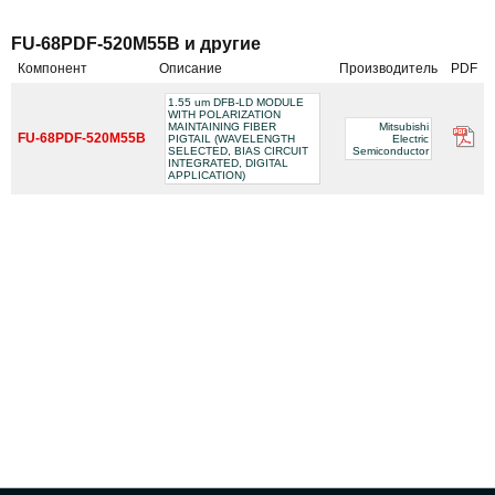
FU-68PDF-520M55B и другие
Компонент
Описание
Производитель
PDF
1.55 um DFB-LD MODULE
WITH POLARIZATION
MAINTAINING FIBER
Mitsubishi
FU-68PDF-520M55B
PIGTAIL (WAVELENGTH
Electric
SELECTED, BIAS CIRCUIT
Semiconductor
INTEGRATED, DIGITAL
APPLICATION)