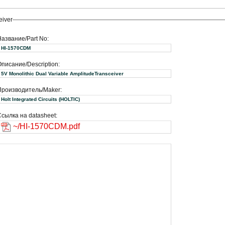
eiver
Название/Part No:
HI-1570CDM
писание/Description:
5V Monolithic Dual Variable AmplitudeTransceiver
Производитель/Maker:
Holt Integrated Circuits (HOLTIC)
сылка на datasheet:
~/HI-1570CDM.pdf