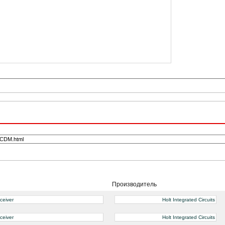
Производитель
ceiver
Holt Integrated Circuits
ceiver
Holt Integrated Circuits