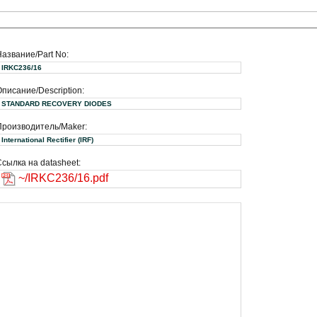
Название/Part No:
IRKC236/16
писание/Description:
STANDARD RECOVERY DIODES
Производитель/Maker:
International Rectifier (IRF)
сылка на datasheet:
~/IRKC236/16.pdf