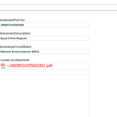
Название/Part No:
JM38510/35002B2
писание/Description:
Quad 2-Port Register
Производитель/Maker:
National Semiconductor (NSC)
сылка на datasheet:
~/JM38510/35002B2.pdf