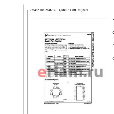
JM38510/35002B2 - Quad 2-Port Register
О
С