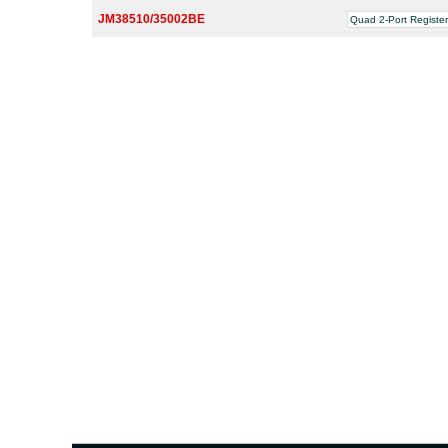
JM38510/35002BE
Quad 2-Port Register