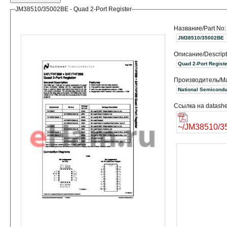
JM38510/35002BE - Quad 2-Port Register
Название/Part No:
JM38510/35002BE
Описание/Descript
Quad 2-Port Registe
Производитель/Ma
Ссылка на datashe
~/JM38510/3