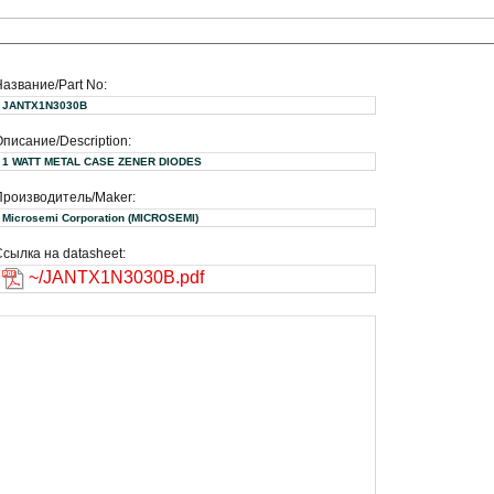
Название/Part No:
JANTX1N3030B
писание/Description:
1 WATT METAL CASE ZENER DIODES
Производитель/Maker:
Microsemi Corporation (MICROSEMI)
сылка на datasheet:
~/JANTX1N3030B.pdf