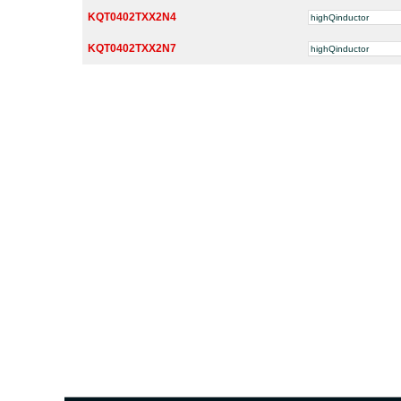
KQT0402TXX2N4
highQinductor
KQT0402TXX2N7
highQinductor