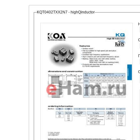
KQT0402TXX2N7 - highQinductor
О
С