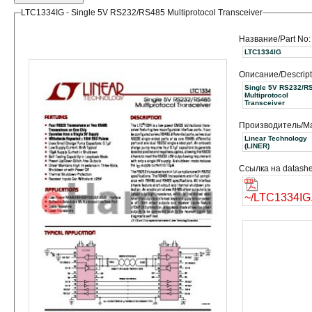
LTC1334IG - Single 5V RS232/RS485 Multiprotocol Transceiver
Название/Part No:
LTC1334IG
Описание/Descript
Single 5V RS232/R
Multiprotocol
Transceiver
Производитель/Ma
Linear Technology
(LINER)
Ссылка на datashe
~/LTC1334IG.