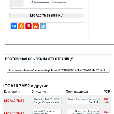
ПОСТОЯННАЯ ССЫЛКА НА ЭТУ СТРАНИЦУ
LTCA10.7MS2 и другие
Компонент
Описание
Производитель
PDF
Filters for FM ,TV/VCR
Token Electronics Industry
LTCA10.7MS2
Stage, Communication
Co., Ltd.
filters of 2 ceramic
Shenzhen Luguang
LTCA10.7MS2
elements for
Electronic Technology