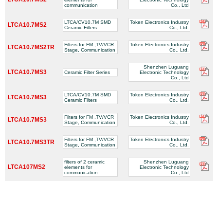
communication
Co., Ltd
LTCA/CV10.7M SMD
Token Electronics Industry
LTCA10.7MS2
Ceramic Filters
Co., Ltd.
Filters for FM ,TV/VCR
Token Electronics Industry
LTCA10.7MS2TR
Stage, Communication
Co., Ltd.
Shenzhen Luguang
LTCA10.7MS3
Ceramic Filter Series
Electronic Technology
Co., Ltd
LTCA/CV10.7M SMD
Token Electronics Industry
LTCA10.7MS3
Ceramic Filters
Co., Ltd.
Filters for FM ,TV/VCR
Token Electronics Industry
LTCA10.7MS3
Stage, Communication
Co., Ltd.
Filters for FM ,TV/VCR
Token Electronics Industry
LTCA10.7MS3TR
Stage, Communication
Co., Ltd.
filters of 2 ceramic
Shenzhen Luguang
LTCA107MS2
elements for
Electronic Technology
communication
Co., Ltd