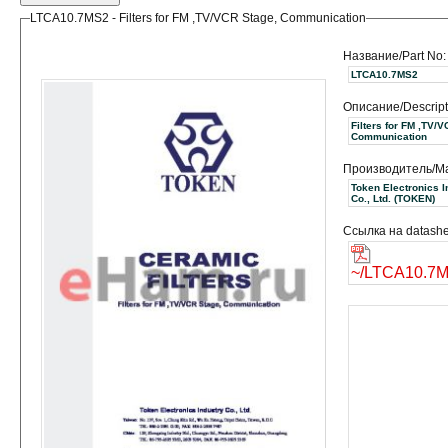
LTCA10.7MS2 - Filters for FM ,TV/VCR Stage, Communication
Название/Part No:
LTCA10.7MS2
Описание/Descript
Filters for FM ,TV/
Communication
Производитель/Ma
Token Electronics I
Co., Ltd. (TOKEN)
Ссылка на datashe
~/LTCA10.7M