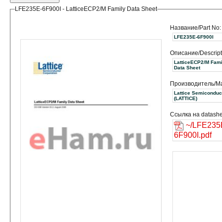
LFE235E-6F900I - LatticeECP2/M Family Data Sheet
Название/Part No:
LFE235E-6F900I
Описание/Descript
LatticeECP2/M Fami
Data Sheet
Производитель/Ma
Lattice Semiconduc
(LATTICE)
Ссылка на datashe
~/LFE235
6F900I.pdf