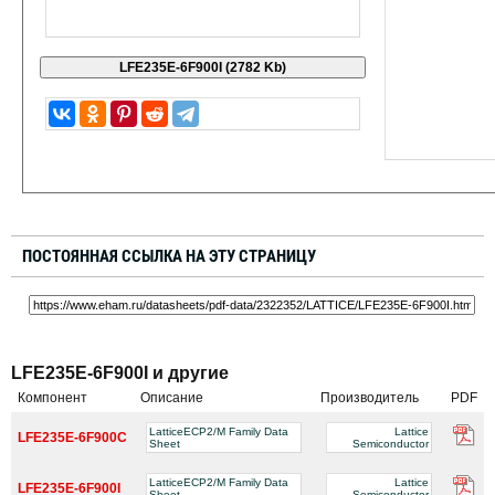
ПОСТОЯННАЯ ССЫЛКА НА ЭТУ СТРАНИЦУ
LFE235E-6F900I и другие
Компонент
Описание
Производитель
PDF
LatticeECP2/M Family Data
Lattice
LFE235E-6F900C
Sheet
Semiconductor
LatticeECP2/M Family Data
Lattice
LFE235E-6F900I
Sheet
Semiconductor