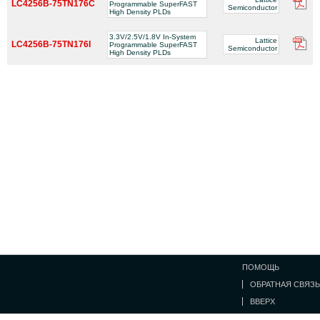
LC4256B-75TN176C
Programmable SuperFAST
Semiconductor
High Density PLDs
3.3V/2.5V/1.8V In-System
Lattice
LC4256B-75TN176I
Programmable SuperFAST
Semiconductor
High Density PLDs
ПОМОЩЬ
ОБРАТНАЯ СВЯЗЬ
ВВЕРХ