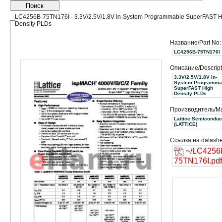
Поиск
LC4256B-75TN176I - 3.3V/2.5V/1.8V In-System Programmable SuperFAST H
Density PLDs
Название/Part No:
LC4256B-75TN176I
Описание/Descript
3.3V/2.5V/1.8V In-
System Programma
SuperFAST High
Density PLDs
Производитель/Ma
Lattice Semiconduc
(LATTICE)
Ссылка на datashe
~/LC4256
75TN176I.pdf