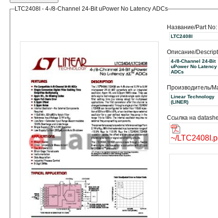
LTC2408I - 4-/8-Channel 24-Bit uPower No Latency ADCs
Название/Part No:
LTC2408I
Описание/Descript
4-/8-Channel 24-Bit
uPower No Latency
ADCs
Производитель/Ma
Linear Technology
(LINER)
Ссылка на datashe
~/LTC2408I.p