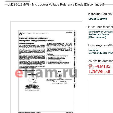
LM185-1.2MW8 - Micropower Voltage Reference Diode [Discontinued]
Название/Part No:
LM185-1.2MW8
Описание/Descript
Micropower Voltage
Reference Diode
[Discontinued]
Производитель/Ma
National
Semiconductor 
Ссылка на datashe
~/LM185-
1.2MW8.pdf