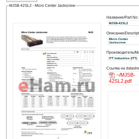
MJSB-42SL2 - Micro Center Jackscrew
Название/Part No:
MJSB-42SL2
Описание/Descript
Micro Center
Jackscrew
Производитель/Ma
ITT Industries (ITT)
Ссылка на datashe
~/MJSB-
42SL2.pdf