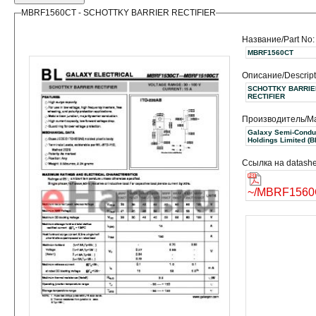
MBRF1560CT - SCHOTTKY BARRIER RECTIFIER
Название/Part No:
MBRF1560CT
Описание/Descript
SCHOTTKY BARRIE
RECTIFIER
Производитель/Ma
Galaxy Semi-Condu
Holdings 
Ссылка на datashe
~/MBRF1560C