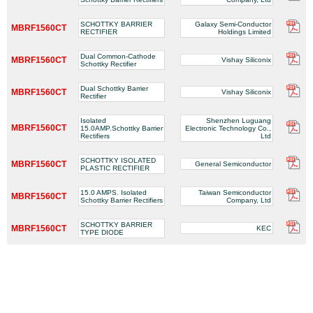
SCHOTTKY BARRIER
Galaxy Semi-Conductor
MBRF1560CT
RECTIFIER
Holdings Limited
Dual Common-Cathode
MBRF1560CT
Vishay Siliconix
Schottky Rectifier
Dual Schottky Barrier
MBRF1560CT
Vishay Siliconix
Rectifier
Isolated
Shenzhen Luguang
MBRF1560CT
15.0AMP.Schottky Barrier
Electronic Technology Co.,
Rectifiers
Ltd
SCHOTTKY ISOLATED
MBRF1560CT
General Semiconductor
PLASTIC RECTIFIER
15.0 AMPS. Isolated
Taiwan Semiconductor
MBRF1560CT
Schottky Barrier Rectifiers
Company, Ltd
SCHOTTKY BARRIER
MBRF1560CT
KEC
TYPE DIODE