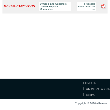
Symbols and Operators,
Freescale
MCK68HC16Z4VPV25
CPU16 Register
Semiconductor,
Mnemonics
Inc
ПОМОЩЬ
ОБРАТНАЯ СВЯЗЬ
ВВЕРХ
Copyright © 2026 eHam.ru.