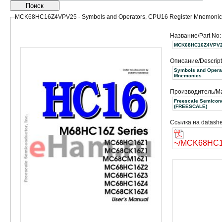
Поиск
MCK68HC16Z4VPV25 - Symbols and Operators, CPU16 Register Mnemonic
Название/Part No:
MCK68HC16Z4VPV
Описание/Descript
Symbols and Operat
Mnemonics
Производитель/Ma
Freescale Semicond
(FREESCALE)
Ссылка на datashe
~/MCK68HC1