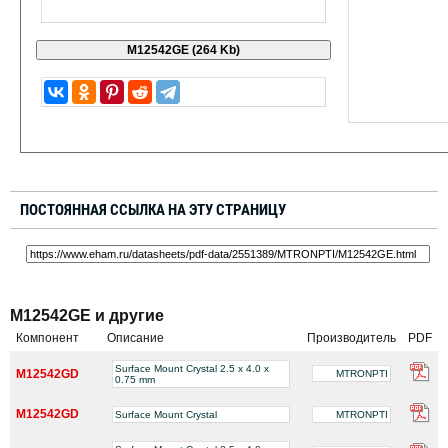
ПОСТОЯННАЯ ССЫЛКА НА ЭТУ СТРАНИЦУ
M12542GE и другие
Компонент
Описание
Производитель
PDF
Surface Mount Crystal 2.5 x 4.0 x
M12542GD
MTRONPTI
0.75 mm
M12542GD
Surface Mount Crystal
MTRONPTI