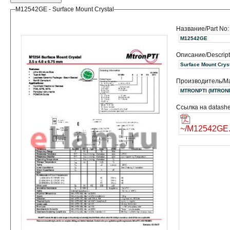
M12542GE - Surface Mount Crystal
Название/Part No:
M12542GE
Описание/Descript
Surface Mount Crys
Производитель/Ma
MTRONPTI (MTR
Ссылка на datashe
~/M12542GE.