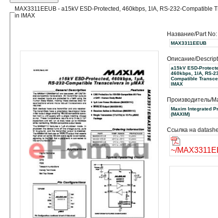
MAX3311EEUB - a15kV ESD-Protected, 460kbps, 1lA, RS-232-Compatible T
in lMAX
Название/Part No:
MAX3311EEUB
Описание/Descript
a15kV ESD-Protect
460kbps, 1lA, RS-2
Compatible Transce
lMAX
Производитель/Ma
Maxim Integrated P
(MAXIM)
Ссылка на datashe
~/MAX3311E