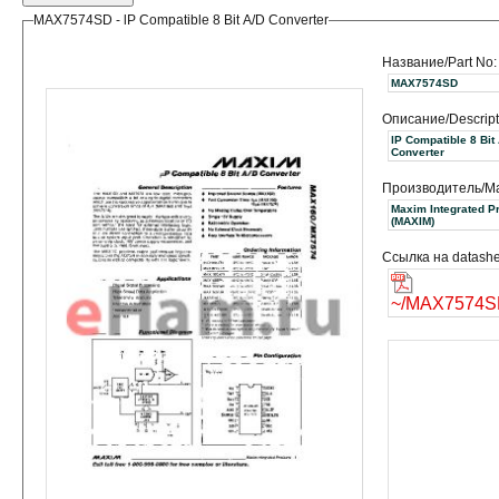
MAX7574SD - lP Compatible 8 Bit A/D Converter
Название/Part No:
MAX7574SD
Описание/Descript
lP Compatible 8 Bit
Converter
Производитель/Ma
Maxim Integrated P
(MAXIM)
Ссылка на datashe
~/MAX7574S