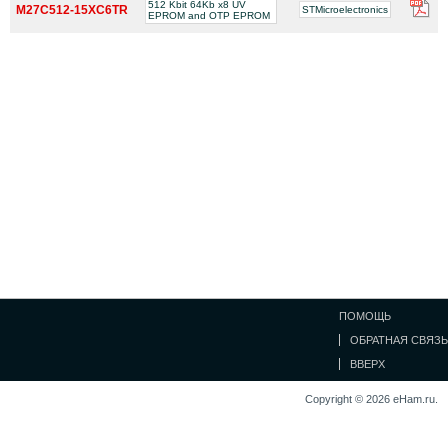
512 Kbit 64Kb x8 UV
M27C512-15XC6TR
STMicroelectronics
EPROM and OTP EPROM
ПОМОЩЬ
ОБРАТНАЯ СВЯЗЬ
ВВЕРХ
Copyright © 2026 eHam.ru.