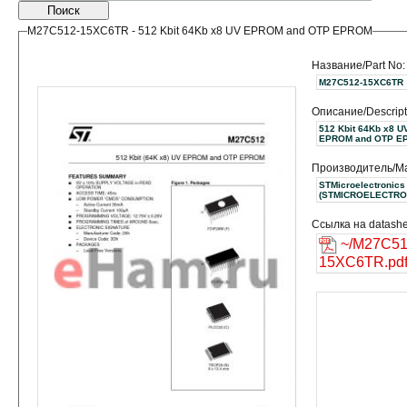
Поиск
M27C512-15XC6TR - 512 Kbit 64Kb x8 UV EPROM and OTP EPROM
Название/Part No:
M27C512-15XC6TR
Описание/Descript
512 Kbit 64Kb x8 U
EPROM and OTP E
Производитель/Ma
STMicroelectronics
(STMICROELECTRO
Ссылка на datashe
~/M27C51
15XC6TR.pd