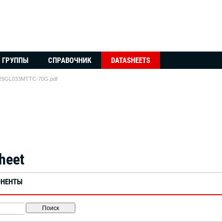
ГРУППЫ
СПРАВОЧНИК
DATASHEETS
29GL033MTTC-70G.pdf
heet
ОНЕНТЫ
Поиск