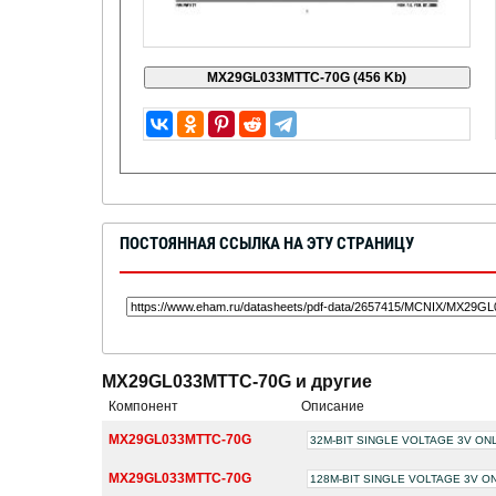
ПОСТОЯННАЯ ССЫЛКА НА ЭТУ СТРАНИЦУ
MX29GL033MTTC-70G и другие
Компонент
Описание
MX29GL033MTTC-70G
32M-BIT SINGLE VOLTAGE 3V O
MX29GL033MTTC-70G
128M-BIT SINGLE VOLTAGE 3V 