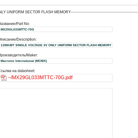
 ONLY UNIFORM SECTOR FLASH MEMORY
Название/Part No:
MX29GL033MTTC-70G
писание/Description:
128M-BIT SINGLE VOLTAGE 3V ONLY UNIFORM SECTOR FLASH MEMORY
Производитель/Maker:
Macronix International (MCNIX)
сылка на datasheet:
~/MX29GL033MTTC-70G.pdf