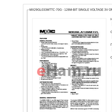
MX29GL033MTTC-70G - 128M-BIT SINGLE VOLTAGE 3V
О
С