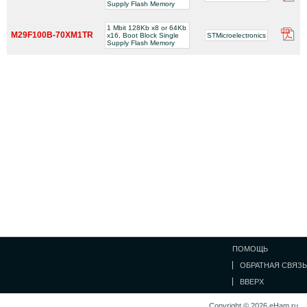
Supply Flash Memory
1 Mbit 128Kb x8 or 64Kb
M29F100B-70XM1TR
x16, Boot Block Single
STMicroelectronics
Supply Flash Memory
ПОМОЩЬ
ОБРАТНАЯ СВЯЗЬ
ВВЕРХ
Copyright © 2026 eHam.ru.