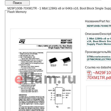
Поиск
M29F100B-70XM1TR - 1 Mbit 128Kb x8 or 64Kb x16, Boot Block Single Supp
Flash Memory
Название/Part No:
M29F100B-70XM1T
Описание/Descript
1 Mbit 128Kb x8 or
x16, Boot Block Sin
Supply Flash Memo
Производитель/Ma
STMicroelectronics
(STMICROELECTRO
Ссылка на datashe
~/M29F10
70XM1TR.pd