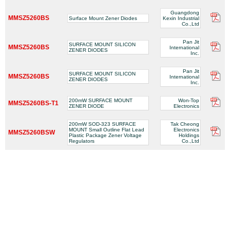
Guangdong
MMSZ5260BS
Surface Mount Zener Diodes
Kexin Industrial
Co.,Ltd
Pan Jit
SURFACE MOUNT SILICON
MMSZ5260BS
International
ZENER DIODES
Inc.
Pan Jit
SURFACE MOUNT SILICON
MMSZ5260BS
International
ZENER DIODES
Inc.
200mW SURFACE MOUNT
Won-Top
MMSZ5260BS-T1
ZENER DIODE
Electronics
200mW SOD-323 SURFACE
Tak Cheong
MOUNT Small Outline Flat Lead
Electronics
MMSZ5260BSW
Plastic Package Zener Voltage
Holdings
Regulators
Co.,Ltd