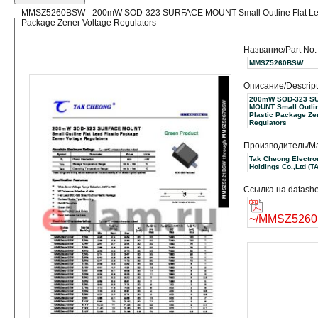
MMSZ5260BSW - 200mW SOD-323 SURFACE MOUNT Small Outline Flat Lea
Package Zener Voltage Regulators
Название/Part No:
MMSZ5260BSW
Описание/Descript
200mW SOD-323 S
MOUNT Small Outlin
Plastic Package Ze
Regulators
Производитель/Ma
Tak Cheong Electro
Holdi
Ссылка на datashe
~/MMSZ5260