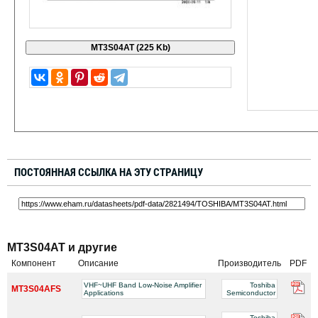
ПОСТОЯННАЯ ССЫЛКА НА ЭТУ СТРАНИЦУ
MT3S04AT и другие
Компонент
Описание
Производитель
PDF
VHF~UHF Band Low-Noise Amplifier
Toshiba
MT3S04AFS
Applications
Semiconductor
Toshiba