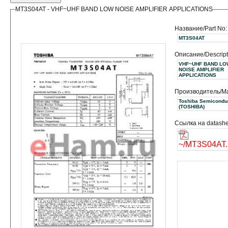
MT3S04AT - VHF~UHF BAND LOW NOISE AMPLIFIER APPLICATIONS
Название/Part No:
MT3S04AT
Описание/Descript
VHF~UHF BAND LO
NOISE AMPLIFIER
APPLICATIONS
Производитель/Ma
Toshiba Semicondu
(TOSHIBA)
Ссылка на datashe
~/MT3S04AT.