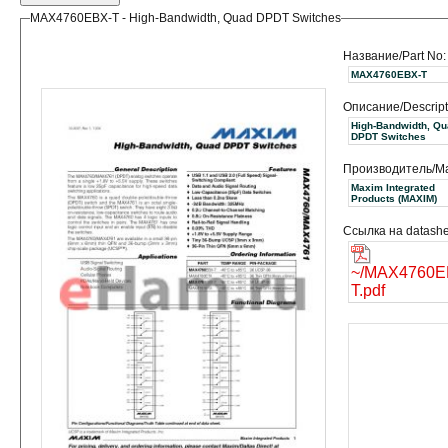
MAX4760EBX-T - High-Bandwidth, Quad DPDT Switches
Название/Part No:
MAX4760EBX-T
Описание/Descript
High-Bandwidth, Q
DPDT Switches
Производитель/Ma
Maxim Integrated
Products (MAXIM)
Ссылка на datashe
~/MAX4760E
T.pdf