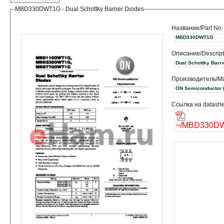
MBD330DWT1G - Dual Schottky Barrier Diodes
Название/Part No:
MBD330DWT1G
Описание/Descript
Dual Schottky Barri
Производитель/Ma
O
Ссылка на datashe
~/MBD330DW