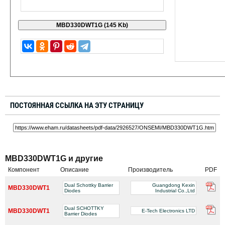
ПОСТОЯННАЯ ССЫЛКА НА ЭТУ СТРАНИЦУ
MBD330DWT1G и другие
Компонент
Описание
Производитель
PDF
Dual Schottky Barrier
Guangdong Kexin
MBD330DWT1
Diodes
Industrial Co.,Ltd
Dual SCHOTTKY
MBD330DWT1
E-Tech Electronics LTD
Barrier Diodes